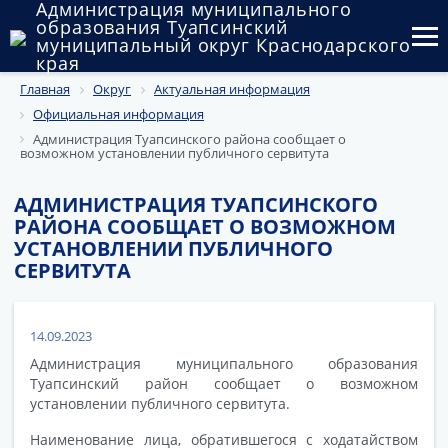
Администрация муниципального
образования Туапсинский
муниципальный округ Краснодарского
края
Главная
Округ
Актуальная информация
Округ
Официальная информация
Администрация
Администрация Туапсинского района сообщает о
возможном установлении публичного сервитута
Муниципальные закупки
АДМИНИСТРАЦИЯ ТУАПСИНСКОГО
РАЙОНА СООБЩАЕТ О ВОЗМОЖНОМ
Государственный и муниципальный контроль
УСТАНОВЛЕНИИ ПУБЛИЧНОГО
СЕРВИТУТА
Муниципальное имущество
Публичные слушания и общественные обсуждения
14.09.2023
Документы
Администрация муниципального образования
Туапсинский район сообщает о возможном
установлении публичного сервитута.
Наименование лица, обратившегося с ходатайством