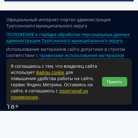
Официальный интернет-портал администрации
Туапсинского муниципального округа
ПОЛОЖЕНИЕ о порядке обработки персональных данных
администрации Туапсинского муниципального округа
Использование материалов сайта допустимо в строгом
соответствии с
правилами использования материалов
опубликованных на сайте
Я соглашаюсь с тем, что владелец сайта
При перепечатке и использовании информации ссылка
использует
файлы cookie
для
на источник обязательна.
повышения удобства работы на сайте,
Принять
сервис Яндекс.Метрика. Оставаясь на
Для сайтов и страниц сети Интернет обязательна
сайте, я соглашаюсь с
политикой их
активная гиперссылка на официальный интернет-портал
применения
..
администрации Туапсинского муниципального округа.
18+