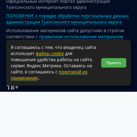
Официальный интернет-портал администрации
Туапсинского муниципального округа
ПОЛОЖЕНИЕ о порядке обработки персональных данных
администрации Туапсинского муниципального округа
Использование материалов сайта допустимо в строгом
соответствии с
правилами использования материалов
опубликованных на сайте
Я соглашаюсь с тем, что владелец сайта
При перепечатке и использовании информации ссылка
использует
файлы cookie
для
на источник обязательна.
повышения удобства работы на сайте,
Принять
сервис Яндекс.Метрика. Оставаясь на
Для сайтов и страниц сети Интернет обязательна
сайте, я соглашаюсь с
политикой их
активная гиперссылка на официальный интернет-портал
применения
..
администрации Туапсинского муниципального округа.
18+