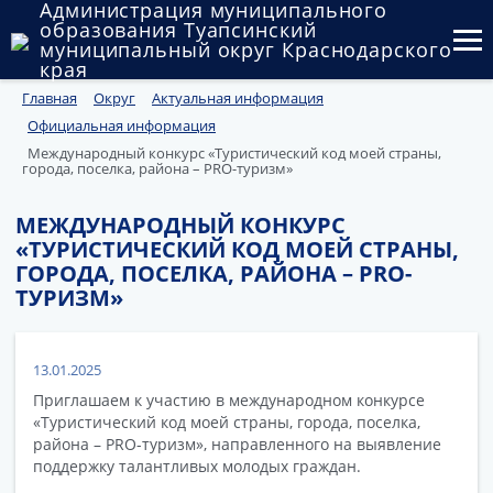
Администрация муниципального
образования Туапсинский
муниципальный округ Краснодарского
края
Главная
Округ
Актуальная информация
Округ
Официальная информация
Администрация
Международный конкурс «Туристический код моей страны,
города, поселка, района – PRO-туризм»
Муниципальные закупки
МЕЖДУНАРОДНЫЙ КОНКУРС
«ТУРИСТИЧЕСКИЙ КОД МОЕЙ СТРАНЫ,
Государственный и муниципальный контроль
ГОРОДА, ПОСЕЛКА, РАЙОНА – PRO-
ТУРИЗМ»
Муниципальное имущество
Публичные слушания и общественные обсуждения
13.01.2025
Документы
Приглашаем к участию в международном конкурсе
«Туристический код моей страны, города, поселка,
района – PRO-туризм», направленного на выявление
поддержку талантливых молодых граждан.