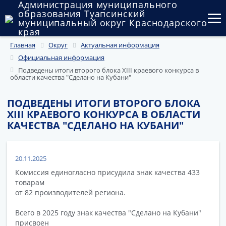
Администрация муниципального
образования Туапсинский
муниципальный округ Краснодарского
края
Главная
Округ
Актуальная информация
Округ
Официальная информация
Администрация
Подведены итоги второго блока XIII краевого конкурса в
области качества "Сделано на Кубани"
Муниципальные закупки
ПОДВЕДЕНЫ ИТОГИ ВТОРОГО БЛОКА
XIII КРАЕВОГО КОНКУРСА В ОБЛАСТИ
Государственный и муниципальный контроль
КАЧЕСТВА "СДЕЛАНО НА КУБАНИ"
Муниципальное имущество
Публичные слушания и общественные обсуждения
20.11.2025
Комиссия единогласно присудила знак качества 433
Документы
товарам
от 82 производителей региона.
Всего в 2025 году знак качества "Сделано на Кубани"
присвоен