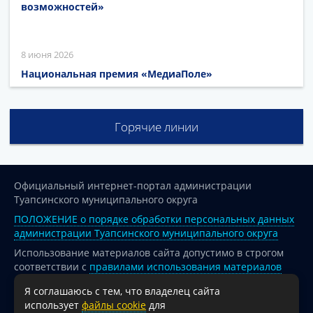
возможностей»
8 июня 2026
Национальная премия «МедиаПоле»
Горячие линии
Официальный интернет-портал администрации
Туапсинского муниципального округа
ПОЛОЖЕНИЕ о порядке обработки персональных данных
администрации Туапсинского муниципального округа
Использование материалов сайта допустимо в строгом
соответствии с
правилами использования материалов
опубликованных на сайте
Я соглашаюсь с тем, что владелец сайта
При перепечатке и использовании информации ссылка
использует
файлы cookie
для