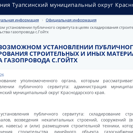
ния Туапсинский муниципальный округ Красн
уальная информация
Официальная информация
м установлении публичного сервитута в целях складирования строит
ьства газопровода с.Гойтх
ВОЗМОЖНОМ УСТАНОВЛЕНИИ ПУБЛИЧНОГО
РОВАНИЯ СТРОИТЕЛЬНЫХ И ИНЫХ МАТЕРИ
А ГАЗОПРОВОДА С.ГОЙТХ
026
нование уполномоченного органа, которым рассматривае
овлении публичного сервитута: администрация муниципа
нский муниципальный округ Краснодарского края.
установления публичного сервитута: складирование ст
иалов, возведения некапитальных строений, сооружений (в
и, навесы) и (или) размещения строительной техники, кот
ечения строительства линейного объекта газоснабжен