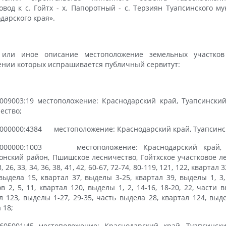
овод к с. Гойтх - х. Папоротный - с. Терзиян Туапсинского м
дарского края».
 или иное описание местоположение земельных участков
нии которых испрашивается публичный сервитут:
1009003:19 местоположение: Краснодарский край, Туапсински
ество;
0000000:4384 местоположение: Краснодарский край, Туапсинс
:0000000:1003 местоположение: Краснодарский край, Т
нский район, Пшишское лесничество, Гойтхское участковое л
3, 26, 33, 34, 36, 38, 41, 42, 60-67, 72-74, 80-119, 121, 122, квартал
выдела 15, квартал 37, выделы 3-25, квартал 39, выделы 1, 3, 
в 2, 5, 11, квартал 120, выделы 1, 2, 14-16, 18-20, 22, части вы
л 123, выделы 1-27, 29-35, часть выдела 28, квартал 124, выде
 18;
1605001:45 местоположение: Краснодарский край, Туапсинс