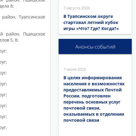
дела 8;
7 августа 2026
В Туапсинском округе
 район, Туапсинское
стартовал летний кубок
игры «Что? Где? Когда?»
кий район, Пшишское
лов 5, 8;
Анонсы событий
уг;
уг;
7 июля 2026
уг;
В целях информирования
уг;
населения о возможностях
предоставляемых Почтой
уг;
России, подготовлен
перечень основных услуг
уг;
почтовой связи,
оказываемых в отделении
уг;
почтовой связи
уг.