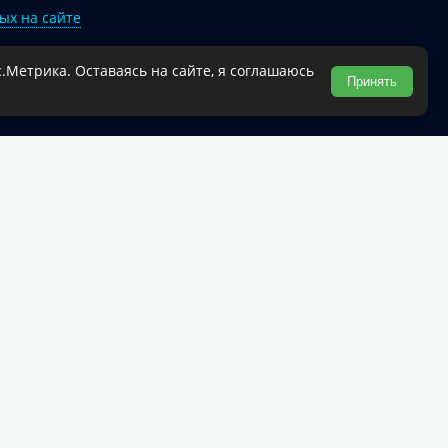
ых на сайте
.Метрика. Оставаясь на сайте, я соглашаюсь
Туапсинского муниципального округа.
Принять