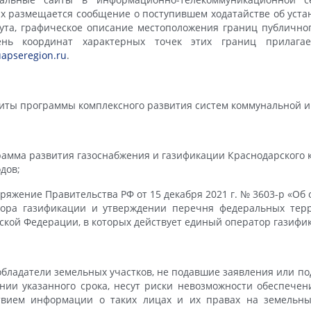
х размещается сообщение о поступившем ходатайстве об уста
ута, графическое описание местоположения границ публичног
ень координат характерных точек этих границ прилага
apseregion.ru
.
иты программы комплексного развития систем коммунальной и
рамма развития газоснабжения и газификации Краснодарского к
одов;
оряжение Правительства РФ от 15 декабря 2021 г. № 3603-р «Об
тора газификации и утверждении перечня федеральных терр
ской Федерации, в которых действует единый оператор газифи
бладатели земельных участков, не подавшие заявления или п
нии указанного срока, несут риски невозможности обеспечен
ствием информации о таких лицах и их правах на земельны