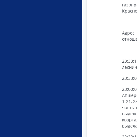
газопр
Красно
Адрес
отноше
23:33:
леснич
23:33:
23:00
Апшеро
1-21, 2
часть 
выдело
кварта
выдела
23:33: