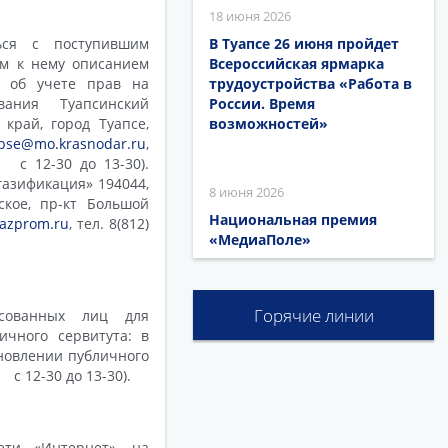
18 июня 2026
ься с поступившим
В Туапсе 26 июня пройдет
ым к нему описанием
Всероссийская ярмарка
я об учете прав на
трудоустройства «Работа в
вания Туапсинский
России. Время
край, город Туапсе,
возможностей»
pse@mo.krasnodar.ru
,
 12-30 до 13-30).
азификация» 194044,
8 июня 2026
ское, пр-кт Большой
Национальная премия
azprom.ru
, тел. 8(812)
«МедиаПоле»
Горячие линии
есованных лиц для
ичного сервитута: в
новлении публичного
с 12-30 до 13-30).
ети «Интернет», на