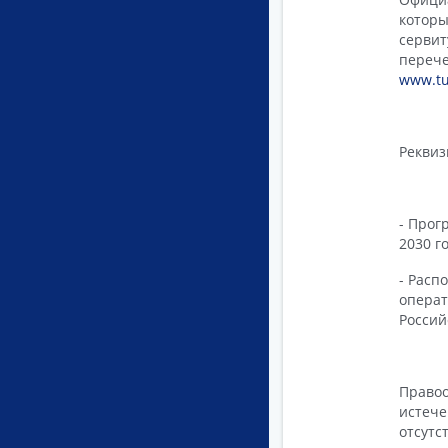
которы
сервит
переч
www.tu
Реквиз
- Прог
2030 г
- Расп
опера
Россий
Правоо
истече
отсут