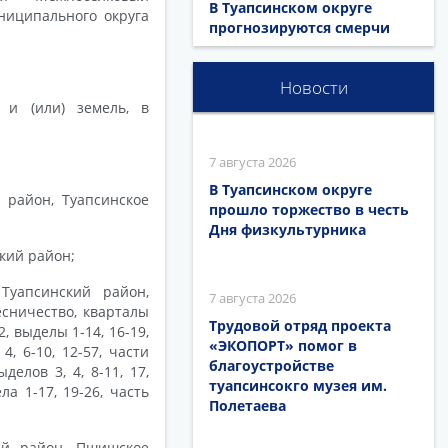
В Туапсинском округе
униципального округа
прогнозируются смерчи
Новости
 и (или) земель, в
7 августа 2026
В Туапсинском округе
й район, Туапсинское
прошло торжество в честь
Дня физкультурника
кий район;
уапсинский район,
7 августа 2026
есничество, кварталы
Трудовой отряд проекта
 32, выделы 1-14, 16-19,
«ЭКОПОРТ» помог в
4, 6-10, 12-57, части
благоустройстве
делов 3, 4, 8-11, 17,
туапсинсокго музея им.
ла 1-17, 19-26, часть
Полетаева
кий район, Пшишское