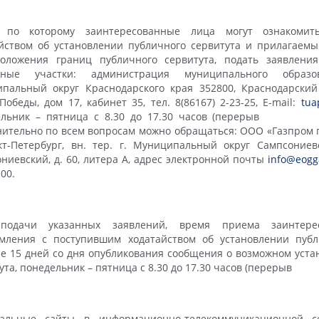
, по которому заинтересованные лица могут ознакомит
йством об установлении публичного сервитута и прилагаем
положения границ публичного сервитута, подать заявлени
ьные участки: администрация муниципального образо
пальный округ Краснодарского края 352800, Краснодарский 
Победы, дом 17, кабинет 35, тел. 8(86167) 2-23-25, E-mail:
tua
ельник – пятница с 8.30 до 17.30 часов (перерыв с
ительно по всем вопросам можно обращаться: ООО «Газпром г
кт-Петербург, вн. тер. г. Муниципальный округ Сампсониев
ниевский, д. 60, литера А, адрес электронной почты
info@eogg
00.
подачи указанных заявлений, время приема заинтер
мления с поступившим ходатайством об установлении публ
е 15 дней со дня опубликования сообщения о возможном уста
ута, понедельник – пятница с 8.30 до 17.30 часов (перерыв 
альные сайты в информационно-телекоммуникационной с