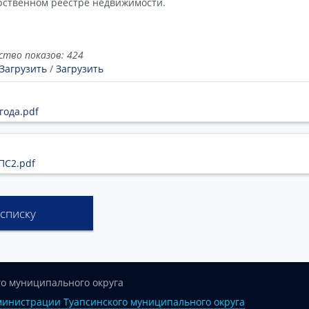
рственном реестре недвижимости.
ство показов: 424
Загрузить
/
Загрузить
года.pdf
ПС2.pdf
 списку
о муниципального округа
инистрации Туапсинского муниципального округа