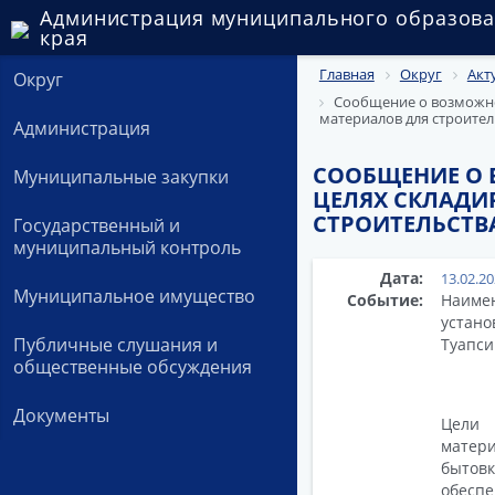
Администрация муниципального образова
края
Главная
Округ
Акт
Округ
Сообщение о возможно
материалов для строител
Администрация
СООБЩЕНИЕ О 
Муниципальные закупки
ЦЕЛЯХ СКЛАДИ
СТРОИТЕЛЬСТВ
Государственный и
муниципальный контроль
Дата:
13.02.2
Муниципальное имущество
Событие:
Наиме
устан
Публичные слушания и
Туапси
общественные обсуждения
Документы
Цели 
матер
бытовк
обесп