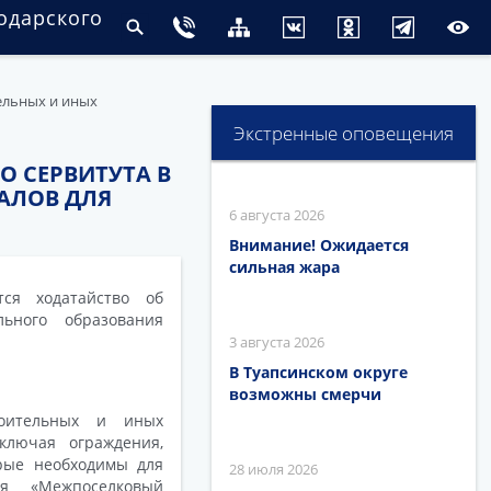
одарского
ельных и иных
Экстренные оповещения
 СЕРВИТУТА В
АЛОВ ДЛЯ
6 августа 2026
Внимание! Ожидается
сильная жара
тся ходатайство об
льного образования
3 августа 2026
В Туапсинском округе
возможны смерчи
роительных и иных
ключая ограждения,
орые необходимы для
28 июля 2026
ия «Межпоселковый