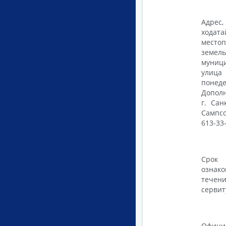
Адрес
ходата
место
земел
муници
улица 
понед
Дополн
г. Сан
Сампсо
613-33-
Срок 
ознако
течени
сервит
Офици