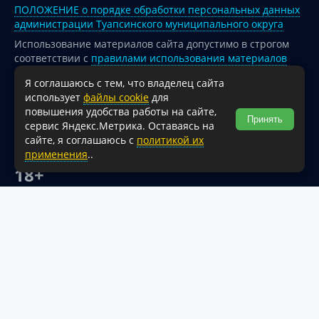
ПОЛОЖЕНИЕ о порядке обработки персональных данных
администрации Туапсинского муниципального округа
Использование материалов сайта допустимо в строгом
соответствии с
правилами использования материалов
опубликованных на сайте
Я соглашаюсь с тем, что владелец сайта
При перепечатке и использовании информации ссылка
использует
файлы cookie
для
на источник обязательна.
повышения удобства работы на сайте,
Принять
сервис Яндекс.Метрика. Оставаясь на
Для сайтов и страниц сети Интернет обязательна
сайте, я соглашаюсь с
политикой их
активная гиперссылка на официальный интернет-портал
применения
..
администрации Туапсинского муниципального округа.
18+