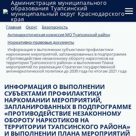
Администрация муниципального
образования Туапсинский
муниципальный округ Краснодарского
края
Главная
Округ
Безопасность
Округ
Антинаркотическая комиссия МО Туапсинский район
Администрация
Нормативно-правовые документы
Информация о выполнении субъектами профилактики
наркомании мероприятий, запланированных в подпрограмме
Муниципальные закупки
«Противодействие незаконному обороту наркотиков на
территории Туапсинского района» и выполнении Плана
мероприятий по реализации Стратегии государственной
Государственный и муниципальный контроль
антинаркотической политики до 2030 года по итогам 2021 года
Муниципальное имущество
ИНФОРМАЦИЯ О ВЫПОЛНЕНИИ
СУБЪЕКТАМИ ПРОФИЛАКТИКИ
Публичные слушания и общественные обсуждения
НАРКОМАНИИ МЕРОПРИЯТИЙ,
ЗАПЛАНИРОВАННЫХ В ПОДПРОГРАММЕ
Документы
«ПРОТИВОДЕЙСТВИЕ НЕЗАКОННОМУ
ОБОРОТУ НАРКОТИКОВ НА
ТЕРРИТОРИИ ТУАПСИНСКОГО РАЙОНА»
И ВЫПОЛНЕНИИ ПЛАНА МЕРОПРИЯТИЙ