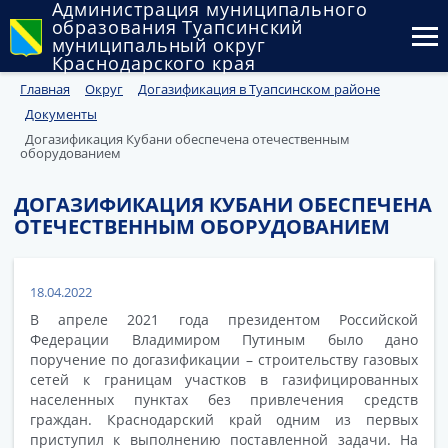
Администрация муниципального
образования Туапсинский
муниципальный округ
Краснодарского края
Главная
Округ
Догазификация в Туапсинском районе
Округ
Документы
Администрация
Догазификация Кубани обеспечена отечественным
оборудованием
Муниципальные закупки
ДОГАЗИФИКАЦИЯ КУБАНИ ОБЕСПЕЧЕНА
ОТЕЧЕСТВЕННЫМ ОБОРУДОВАНИЕМ
Государственный и муниципальный контроль
Муниципальное имущество
18.04.2022
Публичные слушания и общественные обсуждения
В апреле 2021 года президентом Российской
Федерации Владимиром Путиным было дано
Документы
поручение по догазификации – строительству газовых
сетей к границам участков в газифицированных
населенных пунктах без привлечения средств
граждан. Краснодарский край одним из первых
приступил к выполнению поставленной задачи. На