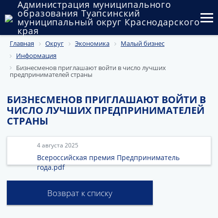
Администрация муниципального
образования Туапсинский
муниципальный округ Краснодарского
края
Главная
Округ
Экономика
Малый бизнес
Округ
Информация
Администрация
Бизнесменов приглашают войти в число лучших
предпринимателей страны
Муниципальные закупки
БИЗНЕСМЕНОВ ПРИГЛАШАЮТ ВОЙТИ В
ЧИСЛО ЛУЧШИХ ПРЕДПРИНИМАТЕЛЕЙ
Государственный и муниципальный контроль
СТРАНЫ
Муниципальное имущество
4 августа 2025
Публичные слушания и общественные обсуждения
Всероссийская премия Предприниматель
года.pdf
Документы
Возврат к списку