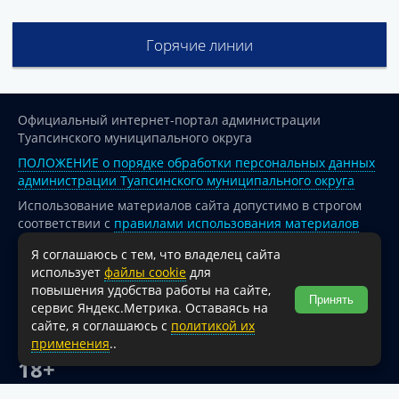
Горячие линии
Официальный интернет-портал администрации
Туапсинского муниципального округа
ПОЛОЖЕНИЕ о порядке обработки персональных данных
администрации Туапсинского муниципального округа
Использование материалов сайта допустимо в строгом
соответствии с
правилами использования материалов
опубликованных на сайте
Я соглашаюсь с тем, что владелец сайта
При перепечатке и использовании информации ссылка
использует
файлы cookie
для
на источник обязательна.
повышения удобства работы на сайте,
Принять
сервис Яндекс.Метрика. Оставаясь на
Для сайтов и страниц сети Интернет обязательна
сайте, я соглашаюсь с
политикой их
активная гиперссылка на официальный интернет-портал
применения
..
администрации Туапсинского муниципального округа.
18+