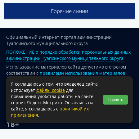
Горячие линии
Официальный интернет-портал администрации
Туапсинского муниципального округа
ПОЛОЖЕНИЕ о порядке обработки персональных данных
администрации Туапсинского муниципального округа
Использование материалов сайта допустимо в строгом
соответствии с
правилами использования материалов
опубликованных на сайте
Я соглашаюсь с тем, что владелец сайта
При перепечатке и использовании информации ссылка
использует
файлы cookie
для
на источник обязательна.
повышения удобства работы на сайте,
Принять
сервис Яндекс.Метрика. Оставаясь на
Для сайтов и страниц сети Интернет обязательна
сайте, я соглашаюсь с
политикой их
активная гиперссылка на официальный интернет-портал
применения
..
администрации Туапсинского муниципального округа.
18+