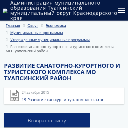
Администрация муниципального
образования Туапсинский
муниципальный округ Краснодарского
края
Главная
Округ
Экономика
Округ
Муниципальные программы
Администрация
Утвержденные муниципальные программы
Развитие санаторно-курортного и туристского комплекса
МО Туапсинский район
Муниципальные закупки
Государственный и муниципальный контроль
РАЗВИТИЕ САНАТОРНО-КУРОРТНОГО И
ТУРИСТСКОГО КОМПЛЕКСА МО
Муниципальное имущество
ТУАПСИНСКИЙ РАЙОН
Публичные слушания и общественные обсуждения
24 декабря 2015
19 Развитие сан.кур. и тур. комплекса.rar
Документы
Возврат к списку