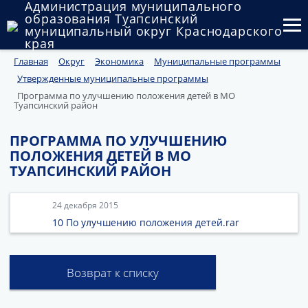
Администрация муниципального
образования Туапсинский
муниципальный округ Краснодарского
края
Главная
Округ
Экономика
Муниципальные программы
Округ
Утвержденные муниципальные программы
Администрация
Программа по улучшению положения детей в МО
Туапсинский район
Муниципальные закупки
ПРОГРАММА ПО УЛУЧШЕНИЮ
ПОЛОЖЕНИЯ ДЕТЕЙ В МО
Государственный и муниципальный контроль
ТУАПСИНСКИЙ РАЙОН
Муниципальное имущество
24 декабря 2015
Публичные слушания и общественные обсуждения
10 По улучшению положения детей.rar
Документы
Возврат к списку