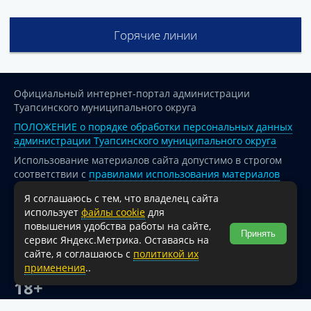
Горячие линии
Официальный интернет-портал администрации
Туапсинского муниципального округа
ПОЛОЖЕНИЕ о порядке обработки персональных данных
администрации Туапсинского муниципального округа
Использование материалов сайта допустимо в строгом
соответствии с
правилами использования материалов
опубликованных на сайте
Я соглашаюсь с тем, что владелец сайта
При перепечатке и использовании информации ссылка
использует
файлы cookie
для
на источник обязательна.
повышения удобства работы на сайте,
Принять
сервис Яндекс.Метрика. Оставаясь на
Для сайтов и страниц сети Интернет обязательна
сайте, я соглашаюсь с
политикой их
активная гиперссылка на официальный интернет-портал
применения
..
администрации Туапсинского муниципального округа.
18+