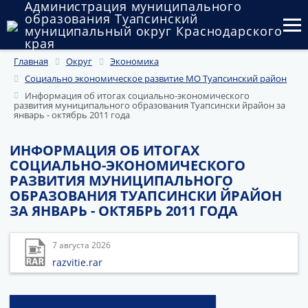
Администрация муниципального
образования Туапсинский
муниципальный округ Краснодарского
края
Главная
Округ
Экономика
Округ
Социально экономическое развитие МО Туапсинский район
Администрация
Информация об итогах социально-экономического
развития муниципального образования Туапсински йрайон за
январь - октябрь 2011 года
Муниципальные закупки
ИНФОРМАЦИЯ ОБ ИТОГАХ
Государственный и муниципальный контроль
СОЦИАЛЬНО-ЭКОНОМИЧЕСКОГО
РАЗВИТИЯ МУНИЦИПАЛЬНОГО
Муниципальное имущество
ОБРАЗОВАНИЯ ТУАПСИНСКИ ЙРАЙОН
ЗА ЯНВАРЬ - ОКТЯБРЬ 2011 ГОДА
Публичные слушания и общественные обсуждения
Документы
7 августа 2026
razvitie.rar