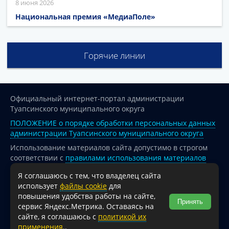
8 июня 2026
Национальная премия «МедиаПоле»
Горячие линии
Официальный интернет-портал администрации
Туапсинского муниципального округа
ПОЛОЖЕНИЕ о порядке обработки персональных данных
администрации Туапсинского муниципального округа
Использование материалов сайта допустимо в строгом
соответствии с
правилами использования материалов
опубликованных на сайте
Я соглашаюсь с тем, что владелец сайта
При перепечатке и использовании информации ссылка
использует
файлы cookie
для
на источник обязательна.
повышения удобства работы на сайте,
Принять
сервис Яндекс.Метрика. Оставаясь на
Для сайтов и страниц сети Интернет обязательна
сайте, я соглашаюсь с
политикой их
активная гиперссылка на официальный интернет-портал
применения
..
администрации Туапсинского муниципального округа.