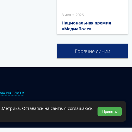
8 июня 2026
Национальная премия
«МедиаПоле»
Горячие линии
ых на сайте
.Метрика. Оставаясь на сайте, я соглашаюсь
Туапсинского муниципального округа.
Принять