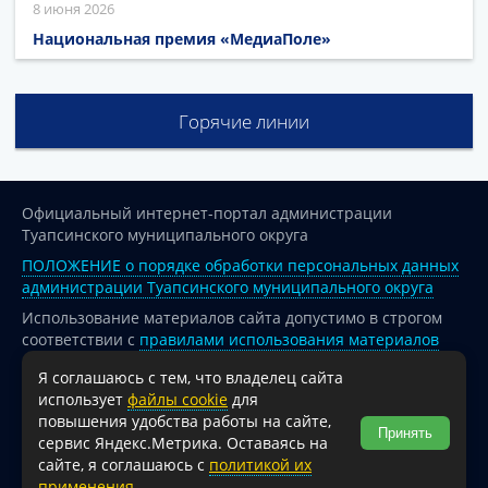
8 июня 2026
Национальная премия «МедиаПоле»
Горячие линии
Официальный интернет-портал администрации
Туапсинского муниципального округа
ПОЛОЖЕНИЕ о порядке обработки персональных данных
администрации Туапсинского муниципального округа
Использование материалов сайта допустимо в строгом
соответствии с
правилами использования материалов
опубликованных на сайте
Я соглашаюсь с тем, что владелец сайта
При перепечатке и использовании информации ссылка
использует
файлы cookie
для
на источник обязательна.
повышения удобства работы на сайте,
Принять
сервис Яндекс.Метрика. Оставаясь на
Для сайтов и страниц сети Интернет обязательна
сайте, я соглашаюсь с
политикой их
активная гиперссылка на официальный интернет-портал
применения
..
администрации Туапсинского муниципального округа.