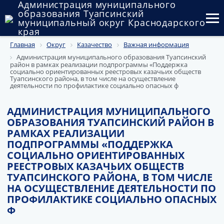
Администрация муниципального
образования Туапсинский
муниципальный округ Краснодарского
края
Главная
Округ
Казачество
Важная информация
Округ
Администрация муниципального образования Туапсинский
район в рамках реализации подпрограммы «Поддержка
Администрация
социально ориентированных реестровых казачьих обществ
Туапсинского района, в том числе на осуществление
деятельности по профилактике социально опасных ф
Муниципальные закупки
АДМИНИСТРАЦИЯ МУНИЦИПАЛЬНОГО
Государственный и муниципальный контроль
ОБРАЗОВАНИЯ ТУАПСИНСКИЙ РАЙОН В
РАМКАХ РЕАЛИЗАЦИИ
Муниципальное имущество
ПОДПРОГРАММЫ «ПОДДЕРЖКА
СОЦИАЛЬНО ОРИЕНТИРОВАННЫХ
Публичные слушания и общественные обсуждения
РЕЕСТРОВЫХ КАЗАЧЬИХ ОБЩЕСТВ
ТУАПСИНСКОГО РАЙОНА, В ТОМ ЧИСЛЕ
Документы
НА ОСУЩЕСТВЛЕНИЕ ДЕЯТЕЛЬНОСТИ ПО
ПРОФИЛАКТИКЕ СОЦИАЛЬНО ОПАСНЫХ
Ф