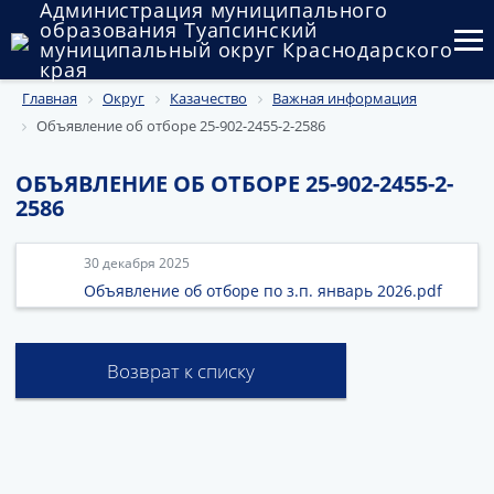
Администрация муниципального
образования Туапсинский
муниципальный округ Краснодарского
края
Главная
Округ
Казачество
Важная информация
Округ
Объявление об отборе 25-902-2455-2-2586
Администрация
ОБЪЯВЛЕНИЕ ОБ ОТБОРЕ 25-902-2455-2-
Муниципальные закупки
2586
Государственный и муниципальный контроль
30 декабря 2025
Объявление об отборе по з.п. январь 2026.pdf
Муниципальное имущество
Публичные слушания и общественные обсуждения
Возврат к списку
Документы