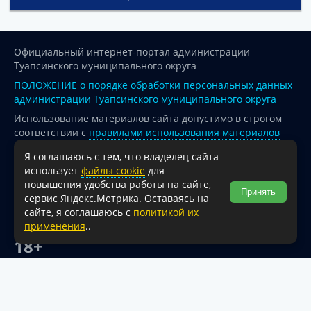
Официальный интернет-портал администрации
Туапсинского муниципального округа
ПОЛОЖЕНИЕ о порядке обработки персональных данных
администрации Туапсинского муниципального округа
Использование материалов сайта допустимо в строгом
соответствии с
правилами использования материалов
опубликованных на сайте
Я соглашаюсь с тем, что владелец сайта
При перепечатке и использовании информации ссылка
использует
файлы cookie
для
на источник обязательна.
повышения удобства работы на сайте,
Принять
сервис Яндекс.Метрика. Оставаясь на
Для сайтов и страниц сети Интернет обязательна
сайте, я соглашаюсь с
политикой их
активная гиперссылка на официальный интернет-портал
применения
..
администрации Туапсинского муниципального округа.
18+