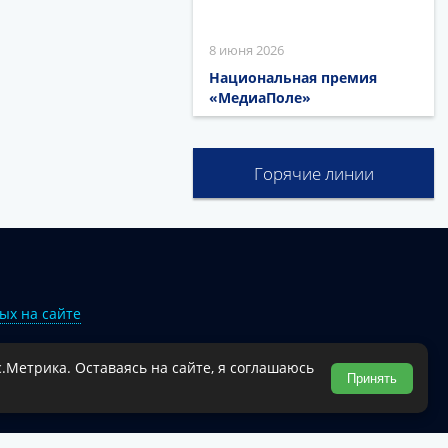
8 июня 2026
Национальная премия
«МедиаПоле»
Горячие линии
ых на сайте
.Метрика. Оставаясь на сайте, я соглашаюсь
Туапсинского муниципального округа.
Принять