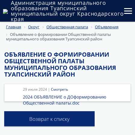
Администрация муниципального
образования Туапсинский
муниципальный округ Краснодарского
края
Главная
Округ
Общественная палата
Объявления
Округ
Объявление о формировании Общественной палаты
муниципального образования Туапсинский район
Администрация
ОБЪЯВЛЕНИЕ О ФОРМИРОВАНИИ
Муниципальные закупки
ОБЩЕСТВЕННОЙ ПАЛАТЫ
МУНИЦИПАЛЬНОГО ОБРАЗОВАНИЯ
Государственный и муниципальный контроль
ТУАПСИНСКИЙ РАЙОН
Муниципальное имущество
29 июля 2024 |
Смотреть
Публичные слушания и общественные обсуждения
2024 ОБЪЯВЛЕНИЕ о ДОформированию
Общественной палаты.doc
Документы
Возврат к списку