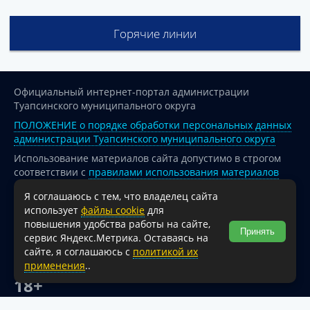
Горячие линии
Официальный интернет-портал администрации
Туапсинского муниципального округа
ПОЛОЖЕНИЕ о порядке обработки персональных данных
администрации Туапсинского муниципального округа
Использование материалов сайта допустимо в строгом
соответствии с
правилами использования материалов
опубликованных на сайте
Я соглашаюсь с тем, что владелец сайта
При перепечатке и использовании информации ссылка
использует
файлы cookie
для
на источник обязательна.
повышения удобства работы на сайте,
Принять
сервис Яндекс.Метрика. Оставаясь на
Для сайтов и страниц сети Интернет обязательна
сайте, я соглашаюсь с
политикой их
активная гиперссылка на официальный интернет-портал
применения
..
администрации Туапсинского муниципального округа.
18+