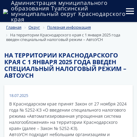
Администрация муниципального
образования Туапсинский
муниципальный округ Краснодарского
края
Главная
Округ
Полезная информация
Округ
На территории Краснодарского края с 1 января 2025 года
введен специальный налоговый режим – АвтоУСН
Администрация
НА ТЕРРИТОРИИ КРАСНОДАРСКОГО
Муниципальные закупки
КРАЯ С 1 ЯНВАРЯ 2025 ГОДА ВВЕДЕН
СПЕЦИАЛЬНЫЙ НАЛОГОВЫЙ РЕЖИМ –
Государственный и муниципальный контроль
АВТОУСН
Муниципальное имущество
18.07.2025
Публичные слушания и общественные обсуждения
В Краснодарском крае принят Закон от 27 ноября 2024
Документы
года № 5252-КЗ «О введении специального налогового
режима «Автоматизированная упрощенная система
налогообложения» на территории Краснодарского
края» (далее – Закон № 5252-КЗ).
АвтоУСН подходит небольшим организациям и