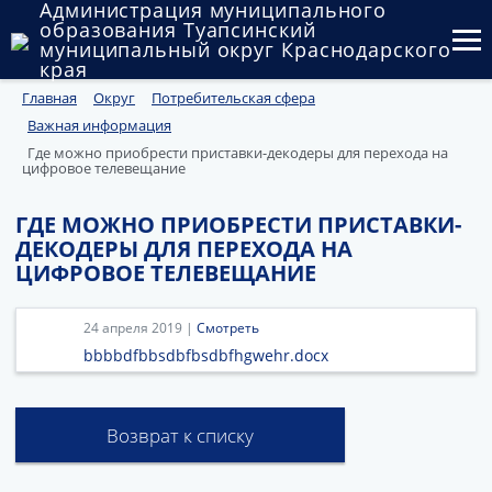
Администрация муниципального
образования Туапсинский
муниципальный округ Краснодарского
края
Главная
Округ
Потребительская сфера
Округ
Важная информация
Администрация
Где можно приобрести приставки-декодеры для перехода на
цифровое телевещание
Муниципальные закупки
ГДЕ МОЖНО ПРИОБРЕСТИ ПРИСТАВКИ-
ДЕКОДЕРЫ ДЛЯ ПЕРЕХОДА НА
Государственный и муниципальный контроль
ЦИФРОВОЕ ТЕЛЕВЕЩАНИЕ
Муниципальное имущество
24 апреля 2019 |
Смотреть
Публичные слушания и общественные обсуждения
bbbbdfbbsdbfbsdbfhgwehr.docx
Документы
Возврат к списку