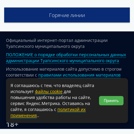
Горячие линии
Официальный интернет-портал администрации
Туапсинского муниципального округа
ПОЛОЖЕНИЕ о порядке обработки персональных данных
администрации Туапсинского муниципального округа
Использование материалов сайта допустимо в строгом
соответствии с
правилами использования материалов
опубликованных на сайте
Я соглашаюсь с тем, что владелец сайта
При перепечатке и использовании информации ссылка
использует
файлы cookie
для
на источник обязательна.
повышения удобства работы на сайте,
Принять
сервис Яндекс.Метрика. Оставаясь на
Для сайтов и страниц сети Интернет обязательна
сайте, я соглашаюсь с
политикой их
активная гиперссылка на официальный интернет-портал
применения
..
администрации Туапсинского муниципального округа.
18+