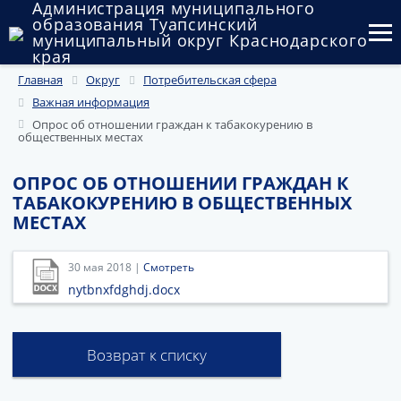
Администрация муниципального
образования Туапсинский
муниципальный округ Краснодарского
края
Главная
Округ
Потребительская сфера
Округ
Важная информация
Администрация
Опрос об отношении граждан к табакокурению в
общественных местах
Муниципальные закупки
ОПРОС ОБ ОТНОШЕНИИ ГРАЖДАН К
ТАБАКОКУРЕНИЮ В ОБЩЕСТВЕННЫХ
Государственный и муниципальный контроль
МЕСТАХ
Муниципальное имущество
30 мая 2018 |
Смотреть
Публичные слушания и общественные обсуждения
nytbnxfdghdj.docx
Документы
Возврат к списку