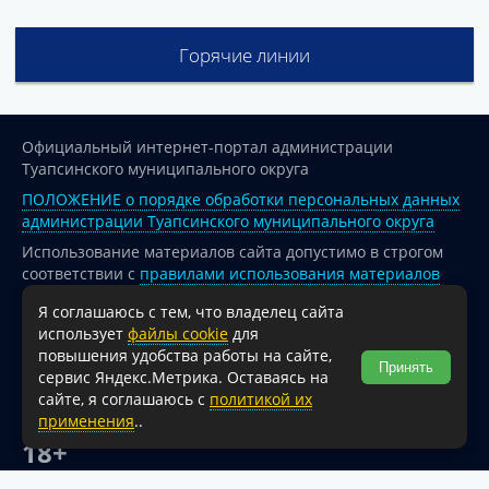
Горячие линии
Официальный интернет-портал администрации
Туапсинского муниципального округа
ПОЛОЖЕНИЕ о порядке обработки персональных данных
администрации Туапсинского муниципального округа
Использование материалов сайта допустимо в строгом
соответствии с
правилами использования материалов
опубликованных на сайте
Я соглашаюсь с тем, что владелец сайта
При перепечатке и использовании информации ссылка
использует
файлы cookie
для
на источник обязательна.
повышения удобства работы на сайте,
Принять
сервис Яндекс.Метрика. Оставаясь на
Для сайтов и страниц сети Интернет обязательна
сайте, я соглашаюсь с
политикой их
активная гиперссылка на официальный интернет-портал
применения
..
администрации Туапсинского муниципального округа.
18+