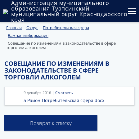
Администрация муниципального
образования Туапсинский
муниципальный округ Краснодарского
края
Главная
Округ
Потребительская сфера
Округ
Важная информация
Администрация
Совещание по изменениям в законодательстве в сфере
торговли алкоголем
Муниципальные закупки
СОВЕЩАНИЕ ПО ИЗМЕНЕНИЯМ В
ЗАКОНОДАТЕЛЬСТВЕ В СФЕРЕ
Государственный и муниципальный контроль
ТОРГОВЛИ АЛКОГОЛЕМ
Муниципальное имущество
9 декабря 2016 |
Смотреть
Публичные слушания и общественные обсуждения
а Район-Потребительская сфера.docx
Документы
Возврат к списку