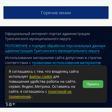
Горячие линии
Официальный интернет-портал администрации
Туапсинского муниципального округа
ПОЛОЖЕНИЕ о порядке обработки персональных данных
администрации Туапсинского муниципального округа
Использование материалов сайта допустимо в строгом
соответствии с
правилами использования материалов
опубликованных на сайте
Я соглашаюсь с тем, что владелец сайта
При перепечатке и использовании информации ссылка
использует
файлы cookie
для
на источник обязательна.
повышения удобства работы на сайте,
Принять
сервис Яндекс.Метрика. Оставаясь на
Для сайтов и страниц сети Интернет обязательна
сайте, я соглашаюсь с
политикой их
активная гиперссылка на официальный интернет-портал
применения
..
администрации Туапсинского муниципального округа.
18+