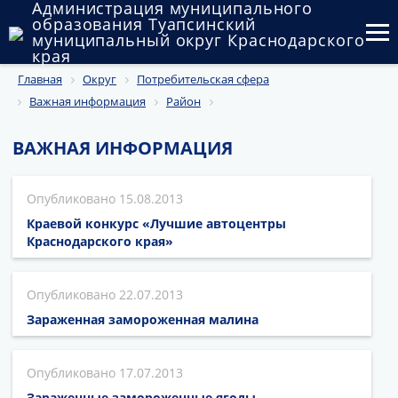
Администрация муниципального
образования Туапсинский
муниципальный округ Краснодарского
края
Главная
Округ
Потребительская сфера
Округ
Важная информация
Район
Администрация
ВАЖНАЯ ИНФОРМАЦИЯ
Муниципальные закупки
15.08.2013
Государственный и муниципальный контроль
Краевой конкурс «Лучшие автоцентры
Муниципальное имущество
Краснодарского края»
Публичные слушания и общественные обсуждения
22.07.2013
Документы
Зараженная замороженная малина
17.07.2013
Зараженные замороженные ягоды