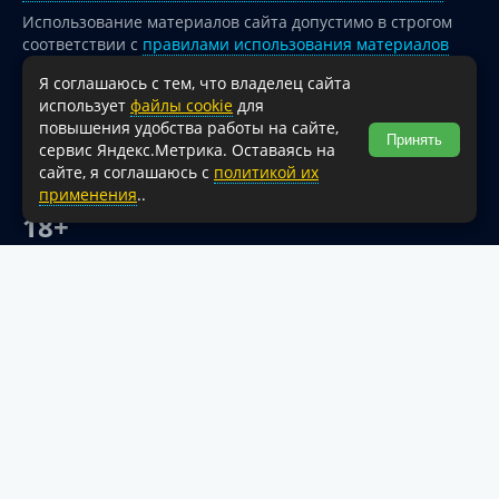
Использование материалов сайта допустимо в строгом
соответствии с
правилами использования материалов
опубликованных на сайте
Я соглашаюсь с тем, что владелец сайта
При перепечатке и использовании информации ссылка
использует
файлы cookie
для
на источник обязательна.
повышения удобства работы на сайте,
Принять
сервис Яндекс.Метрика. Оставаясь на
Для сайтов и страниц сети Интернет обязательна
сайте, я соглашаюсь с
политикой их
активная гиперссылка на официальный интернет-портал
применения
..
администрации Туапсинского муниципального округа.
18+