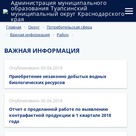
Администрация муниципального
образования Туапсинский
муниципальный округ Краснодарского
края
Главная
Округ
Потребительская сфера
Округ
Важная информация
Район
Администрация
ВАЖНАЯ ИНФОРМАЦИЯ
Муниципальные закупки
09.04.2018
Государственный и муниципальный контроль
Приобретение незаконно добытых водных
Муниципальное имущество
биологических ресурсов
Публичные слушания и общественные обсуждения
06.04.2018
Документы
Отчет о проделанной работе по выявлению
контрафактной продукции в 1 квартале 2018
года