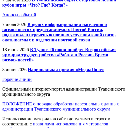
кубок игры «Что? Где? Когда?»
Анонсы событий
7 июля 2026
В целях информирования населения о
возможностях предоставляемых Почтой России,
подготовлен перечень основных услуг почтовой связи,
оказываемых в отделении почтовой связи
18 июня 2026
В Туапсе 26 июня пройдет Всероссийская
ярмарка трудоустройства «Работа в России. Время
возможностей»
8 июня 2026
Национальная премия «МедиаПоле»
Горячие линии
Официальный интернет-портал администрации Туапсинского
муниципального округа
ПОЛОЖЕНИЕ о порядке обработки персональных данных
администрации Туапсинского муниципального округа
Использование материалов сайта допустимо в строгом
соответствии с
правилами использования материалов