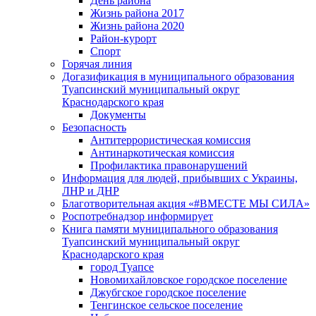
День района
Жизнь района 2017
Жизнь района 2020
Район-курорт
Спорт
Горячая линия
Догазификация в муниципального образования
Туапсинский муниципальный округ
Краснодарского края
Документы
Безопасность
Антитеррористическая комиссия
Антинаркотическая комиссия
Профилактика правонарушений
Информация для людей, прибывших с Украины,
ЛНР и ДНР
Благотворительная акция «#ВМЕСТЕ МЫ СИЛА»
Роспотребнадзор информирует
Книга памяти муниципального образования
Туапсинский муниципальный округ
Краснодарского края
город Туапсе
Новомихайловское городское поселение
Джубгское городское поселение
Тенгинское сельское поселение