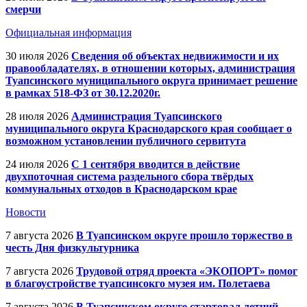
смерчи
Официальная информация
30 июля 2026
Сведения об объектах недвижимости и их
правообладателях, в отношении которых, администрация
Туапсинского муниципального округа принимает решение
в рамках 518-ФЗ от 30.12.2020г.
28 июля 2026
Администрация Туапсинского
муниципального округа Краснодарского края сообщает о
возможном установлении публичного сервитута
24 июля 2026
С 1 сентября вводится в действие
двухпоточная система раздельного сбора твёрдых
коммунальных отходов в Краснодарском крае
Новости
7 августа 2026
В Туапсинском округе прошло торжество в
честь Дня физкультурника
7 августа 2026
Трудовой отряд проекта «ЭКОПОРТ» помог
в благоустройстве туапсинсокго музея им. Полетаева
7 августа 2026
В Туапсинском округе стартовал летний