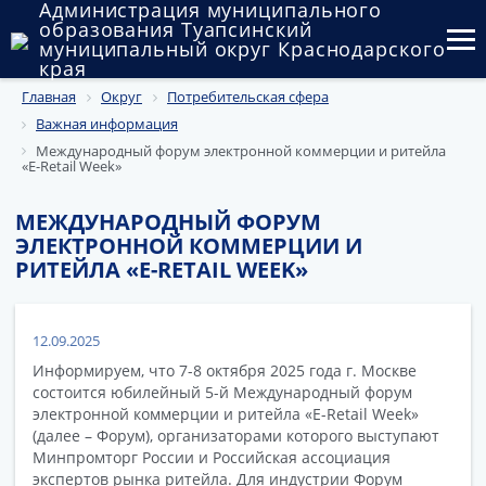
Администрация муниципального
образования Туапсинский
муниципальный округ Краснодарского
края
Главная
Округ
Потребительская сфера
Округ
Важная информация
Администрация
Международный форум электронной коммерции и ритейла
«E-Retail Week»
Муниципальные закупки
МЕЖДУНАРОДНЫЙ ФОРУМ
ЭЛЕКТРОННОЙ КОММЕРЦИИ И
Государственный и муниципальный контроль
РИТЕЙЛА «E-RETAIL WEEK»
Муниципальное имущество
Публичные слушания и общественные обсуждения
12.09.2025
Информируем, что 7-8 октября 2025 года г. Москве
Документы
состоится юбилейный 5-й Международный форум
электронной коммерции и ритейла «E-Retail Week»
(далее – Форум), организаторами которого выступают
Минпромторг России и Российская ассоциация
экспертов рынка ритейла. Для индустрии Форум