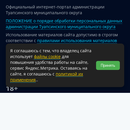
Официальный интернет-портал администрации
Туапсинского муниципального округа
ПОЛОЖЕНИЕ о порядке обработки персональных данных
администрации Туапсинского муниципального округа
Использование материалов сайта допустимо в строгом
соответствии с
правилами использования материалов
опубликованных на сайте
Я соглашаюсь с тем, что владелец сайта
При перепечатке и использовании информации ссылка
использует
файлы cookie
для
на источник обязательна.
повышения удобства работы на сайте,
Принять
сервис Яндекс.Метрика. Оставаясь на
Для сайтов и страниц сети Интернет обязательна
сайте, я соглашаюсь с
политикой их
активная гиперссылка на официальный интернет-портал
применения
..
администрации Туапсинского муниципального округа.
18+