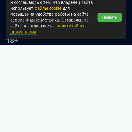
Я соглашаюсь с тем, что владелец сайта
При перепечатке и использовании информации ссылка
использует
файлы cookie
для
на источник обязательна.
повышения удобства работы на сайте,
Принять
сервис Яндекс.Метрика. Оставаясь на
Для сайтов и страниц сети Интернет обязательна
сайте, я соглашаюсь с
политикой их
активная гиперссылка на официальный интернет-портал
применения
..
администрации Туапсинского муниципального округа.
18+