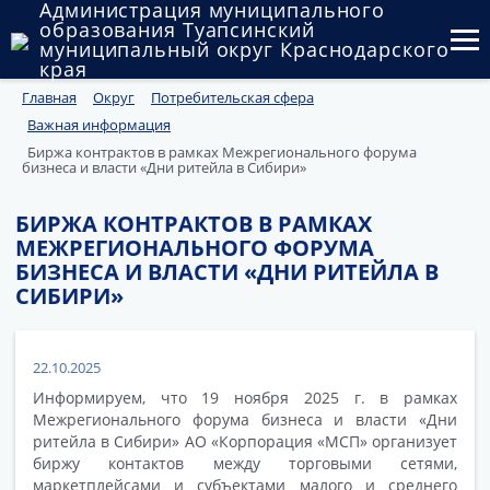
Администрация муниципального
образования Туапсинский
муниципальный округ Краснодарского
края
Главная
Округ
Потребительская сфера
Округ
Важная информация
Администрация
Биржа контрактов в рамках Межрегионального форума
бизнеса и власти «Дни ритейла в Сибири»
Муниципальные закупки
БИРЖА КОНТРАКТОВ В РАМКАХ
МЕЖРЕГИОНАЛЬНОГО ФОРУМА
Государственный и муниципальный контроль
БИЗНЕСА И ВЛАСТИ «ДНИ РИТЕЙЛА В
СИБИРИ»
Муниципальное имущество
Публичные слушания и общественные обсуждения
22.10.2025
Документы
Информируем, что 19 ноября 2025 г. в рамках
Межрегионального форума бизнеса и власти «Дни
ритейла в Сибири» АО «Корпорация «МСП» организует
биржу контактов между торговыми сетями,
маркетплейсами и субъектами малого и среднего