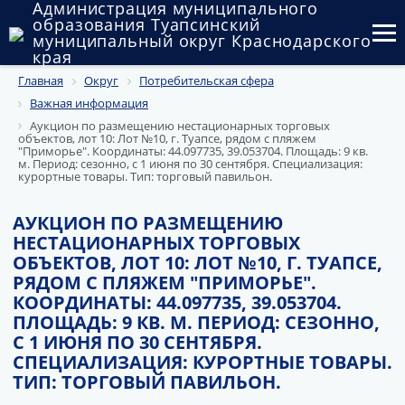
Администрация муниципального
образования Туапсинский
муниципальный округ Краснодарского
края
Главная
Округ
Потребительская сфера
Округ
Важная информация
Администрация
Аукцион по размещению нестационарных торговых
объектов, лот 10: Лот №10, г. Туапсе, рядом с пляжем
"Приморье". Координаты: 44.097735, 39.053704. Площадь: 9 кв.
Муниципальные закупки
м. Период: сезонно, с 1 июня по 30 сентября. Специализация:
курортные товары. Тип: торговый павильон.
Государственный и муниципальный контроль
АУКЦИОН ПО РАЗМЕЩЕНИЮ
НЕСТАЦИОНАРНЫХ ТОРГОВЫХ
Муниципальное имущество
ОБЪЕКТОВ, ЛОТ 10: ЛОТ №10, Г. ТУАПСЕ,
РЯДОМ С ПЛЯЖЕМ "ПРИМОРЬЕ".
Публичные слушания и общественные обсуждения
КООРДИНАТЫ: 44.097735, 39.053704.
ПЛОЩАДЬ: 9 КВ. М. ПЕРИОД: СЕЗОННО,
Документы
С 1 ИЮНЯ ПО 30 СЕНТЯБРЯ.
СПЕЦИАЛИЗАЦИЯ: КУРОРТНЫЕ ТОВАРЫ.
ТИП: ТОРГОВЫЙ ПАВИЛЬОН.