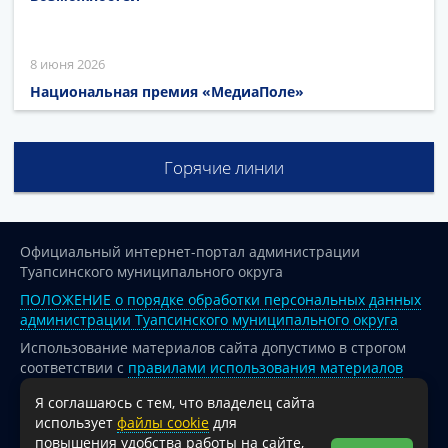
8 июня 2026
Национальная премия «МедиаПоле»
Горячие линии
Официальный интернет-портал администрации
Туапсинского муниципального округа
ПОЛОЖЕНИЕ о порядке обработки персональных данных
администрации Туапсинского муниципального округа
Использование материалов сайта допустимо в строгом
соответствии с
правилами использования материалов
опубликованных на сайте
Я соглашаюсь с тем, что владелец сайта
При перепечатке и использовании информации ссылка
использует
файлы cookie
для
на источник обязательна.
повышения удобства работы на сайте,