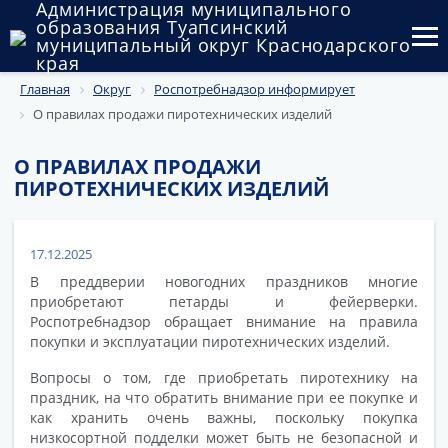
Администрация муниципального
образования Туапсинский
муниципальный округ Краснодарского
края
Главная
Округ
Роспотребнадзор информирует
Округ
О правилах продажи пиротехнических изделий
Администрация
О ПРАВИЛАХ ПРОДАЖИ
Муниципальные закупки
ПИРОТЕХНИЧЕСКИХ ИЗДЕЛИЙ
Государственный и муниципальный контроль
17.12.2025
Муниципальное имущество
В преддверии новогодних праздников многие
приобретают петарды и фейерверки.
Публичные слушания и общественные обсуждения
Роспотребнадзор обращает внимание на правила
покупки и эксплуатации пиротехнических изделий.
Документы
Вопросы о том, где приобретать пиротехнику на
праздник, на что обратить внимание при ее покупке и
как хранить очень важны, поскольку покупка
низкосортной подделки может быть не безопасной и