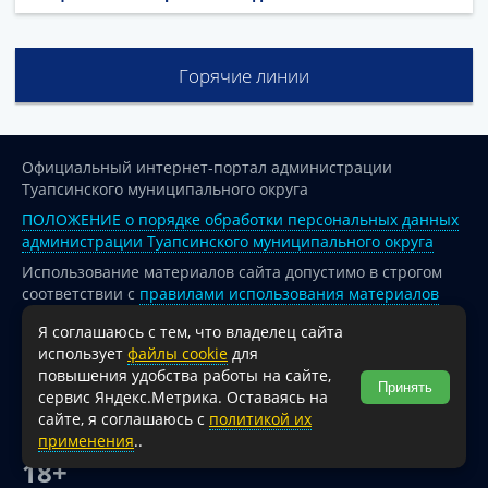
Горячие линии
Официальный интернет-портал администрации
Туапсинского муниципального округа
ПОЛОЖЕНИЕ о порядке обработки персональных данных
администрации Туапсинского муниципального округа
Использование материалов сайта допустимо в строгом
соответствии с
правилами использования материалов
опубликованных на сайте
Я соглашаюсь с тем, что владелец сайта
При перепечатке и использовании информации ссылка
использует
файлы cookie
для
на источник обязательна.
повышения удобства работы на сайте,
Принять
сервис Яндекс.Метрика. Оставаясь на
Для сайтов и страниц сети Интернет обязательна
сайте, я соглашаюсь с
политикой их
активная гиперссылка на официальный интернет-портал
применения
..
администрации Туапсинского муниципального округа.
18+