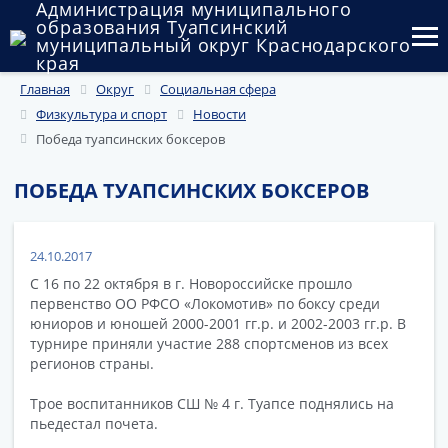
Администрация муниципального
образования Туапсинский
муниципальный округ Краснодарского
края
Главная
Округ
Социальная сфера
Округ
Физкультура и спорт
Новости
Администрация
Победа туапсинских боксеров
Муниципальные закупки
ПОБЕДА ТУАПСИНСКИХ БОКСЕРОВ
Государственный и муниципальный контроль
24.10.2017
Муниципальное имущество
С 16 по 22 октября в г. Новороссийске прошло
первенство ОО РФСО «Локомотив» по боксу среди
Публичные слушания и общественные обсуждения
юниоров и юношей 2000-2001 гг.р. и 2002-2003 гг.р. В
турнире приняли участие 288 спортсменов из всех
Документы
регионов страны.
Трое воспитанников СШ № 4 г. Туапсе поднялись на
пьедестал почета.