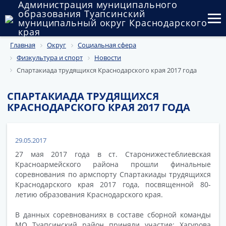
Администрация муниципального
образования Туапсинский
муниципальный округ Краснодарского
края
Главная
Округ
Социальная сфера
Округ
Физкультура и спорт
Новости
Администрация
Спартакиада трудящихся Краснодарского края 2017 года
Муниципальные закупки
СПАРТАКИАДА ТРУДЯЩИХСЯ
КРАСНОДАРСКОГО КРАЯ 2017 ГОДА
Государственный и муниципальный контроль
Муниципальное имущество
29.05.2017
27 мая 2017 года в ст. Старонижестеблиевская
Публичные слушания и общественные обсуждения
Красноармейского района прошли финальные
соревнования по армспорту Спартакиады трудящихся
Документы
Краснодарского края 2017 года, посвященной 80-
летию образования Краснодарского края.
В данных соревнованиях в составе сборной команды
МО Туапсинский район приняли участие: Хагурова