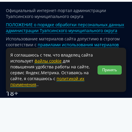
Официальный интернет-портал администрации
Туапсинского муниципального округа
ПОЛОЖЕНИЕ о порядке обработки персональных данных
администрации Туапсинского муниципального округа
Использование материалов сайта допустимо в строгом
соответствии с
правилами использования материалов
опубликованных на сайте
Я соглашаюсь с тем, что владелец сайта
При перепечатке и использовании информации ссылка
использует
файлы cookie
для
на источник обязательна.
повышения удобства работы на сайте,
Принять
сервис Яндекс.Метрика. Оставаясь на
Для сайтов и страниц сети Интернет обязательна
сайте, я соглашаюсь с
политикой их
активная гиперссылка на официальный интернет-портал
применения
..
администрации Туапсинского муниципального округа.
18+