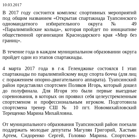
10.03.2017
В 2017 году состоится комплекс спортивных мероприятий
под общим названием «Открытая спартакиада Туапсинского
одномандатного избирательного округа № 49
«Паралимпийские кольца», которая пройдет по инициативе
общественной организации Краснодарского края «Мир без
границ».
В течение года в каждом муниципальном образовании округа
пройдет один из этапов спартакиады.
4 марта 2017 года в г-к Геленджике состоялся I этап
спартакиады по паралимпийскому виду спорта бочча (для лиц
с поражением опорно-двигательного аппарата). Туапсинский
район представлял спортсмен Поляков Игорь, который дошел
до полуфинала. Для Игоря это были первые выездные
соревнования, в которых он проявил себя целеустремленным
спортсменом и профессиональным игроком. Подготовила
спортсмена тренер СШ № 10 пгт. Новомихайловский
Терещенко Марина Михайловна.
От муниципального образования Туапсинский район поехали
поддержать молодые депутаты Магулян Григорий, Хастьян
Артем, Сидоренко Сергей, Головко Марина. Спортсмен-