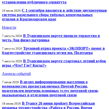
установлении публичного сервитута
С 1 сентября вводится в действие двухпоточная
24 июля 2026
система раздельного сбора твёрдых коммунальных
отходов в Краснодарском крае
Новости
В Туапсинском округе прошло торжество в
7 августа 2026
честь Дня физкультурника
Трудовой отряд проекта «ЭКОПОРТ» помог в
7 августа 2026
благоустройстве туапсинсокго музея им. Полетаева
В Туапсинском округе стартовал летний кубок
7 августа 2026
игры «Что? Где? Когда?»
Анонсы событий
В целях информирования населения о
7 июля 2026
возможностях предоставляемых Почтой России,
подготовлен перечень основных услуг почтовой связи,
оказываемых в отделении почтовой связи
В Туапсе 26 июня пройдет Всероссийская
18 июня 2026
ярмарка трудоустройства «Работа в России. Время