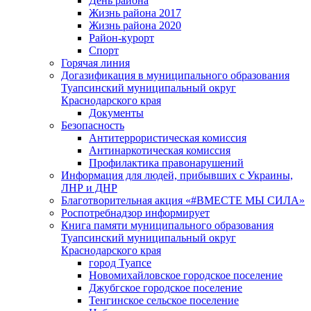
День района
Жизнь района 2017
Жизнь района 2020
Район-курорт
Спорт
Горячая линия
Догазификация в муниципального образования
Туапсинский муниципальный округ
Краснодарского края
Документы
Безопасность
Антитеррористическая комиссия
Антинаркотическая комиссия
Профилактика правонарушений
Информация для людей, прибывших с Украины,
ЛНР и ДНР
Благотворительная акция «#ВМЕСТЕ МЫ СИЛА»
Роспотребнадзор информирует
Книга памяти муниципального образования
Туапсинский муниципальный округ
Краснодарского края
город Туапсе
Новомихайловское городское поселение
Джубгское городское поселение
Тенгинское сельское поселение