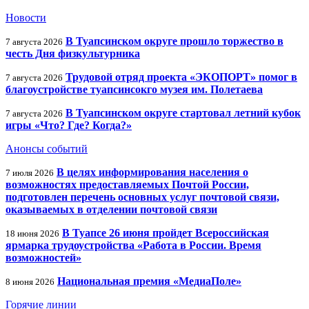
Новости
В Туапсинском округе прошло торжество в
7 августа 2026
честь Дня физкультурника
Трудовой отряд проекта «ЭКОПОРТ» помог в
7 августа 2026
благоустройстве туапсинсокго музея им. Полетаева
В Туапсинском округе стартовал летний кубок
7 августа 2026
игры «Что? Где? Когда?»
Анонсы событий
В целях информирования населения о
7 июля 2026
возможностях предоставляемых Почтой России,
подготовлен перечень основных услуг почтовой связи,
оказываемых в отделении почтовой связи
В Туапсе 26 июня пройдет Всероссийская
18 июня 2026
ярмарка трудоустройства «Работа в России. Время
возможностей»
Национальная премия «МедиаПоле»
8 июня 2026
Горячие линии