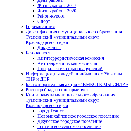
День района
Жизнь района 2017
Жизнь района 2020
Район-курорт
Спорт
Горячая линия
Догазификация в муниципального образования
Туапсинский муниципальный округ
Краснодарского края
Документы
Безопасность
Антитеррористическая комиссия
Антинаркотическая комиссия
Профилактика правонарушений
Информация для людей, прибывших с Украины,
ЛНР и ДНР
Благотворительная акция «#ВМЕСТЕ МЫ СИЛА»
Роспотребнадзор информирует
Книга памяти муниципального образования
Туапсинский муниципальный округ
Краснодарского края
город Туапсе
Новомихайловское городское поселение
Джубгское городское поселение
Тенгинское сельское поселение