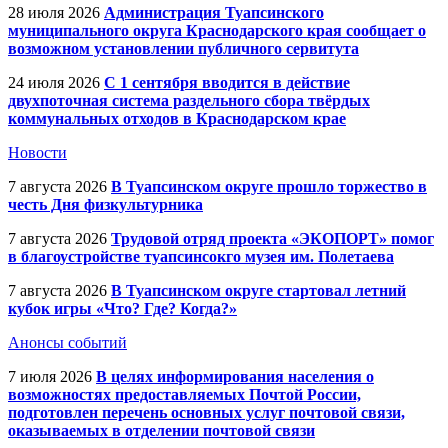
28 июля 2026
Администрация Туапсинского
муниципального округа Краснодарского края сообщает о
возможном установлении публичного сервитута
24 июля 2026
С 1 сентября вводится в действие
двухпоточная система раздельного сбора твёрдых
коммунальных отходов в Краснодарском крае
Новости
7 августа 2026
В Туапсинском округе прошло торжество в
честь Дня физкультурника
7 августа 2026
Трудовой отряд проекта «ЭКОПОРТ» помог
в благоустройстве туапсинсокго музея им. Полетаева
7 августа 2026
В Туапсинском округе стартовал летний
кубок игры «Что? Где? Когда?»
Анонсы событий
7 июля 2026
В целях информирования населения о
возможностях предоставляемых Почтой России,
подготовлен перечень основных услуг почтовой связи,
оказываемых в отделении почтовой связи