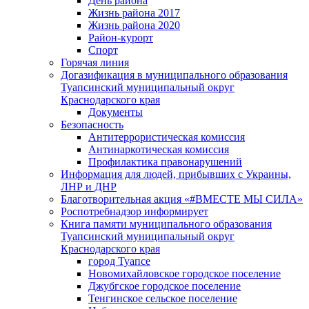
День района
Жизнь района 2017
Жизнь района 2020
Район-курорт
Спорт
Горячая линия
Догазификация в муниципального образования
Туапсинский муниципальный округ
Краснодарского края
Документы
Безопасность
Антитеррористическая комиссия
Антинаркотическая комиссия
Профилактика правонарушений
Информация для людей, прибывших с Украины,
ЛНР и ДНР
Благотворительная акция «#ВМЕСТЕ МЫ СИЛА»
Роспотребнадзор информирует
Книга памяти муниципального образования
Туапсинский муниципальный округ
Краснодарского края
город Туапсе
Новомихайловское городское поселение
Джубгское городское поселение
Тенгинское сельское поселение