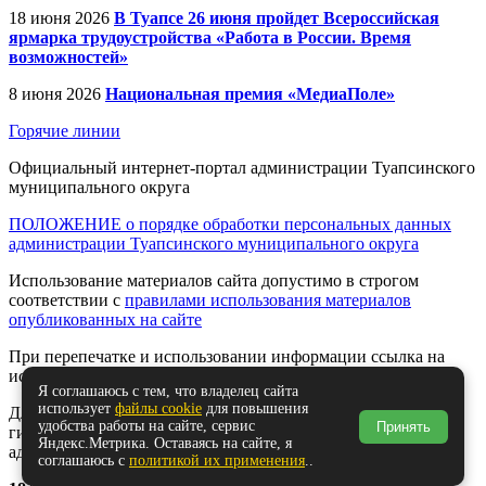
18 июня 2026
В Туапсе 26 июня пройдет Всероссийская
ярмарка трудоустройства «Работа в России. Время
возможностей»
8 июня 2026
Национальная премия «МедиаПоле»
Горячие линии
Официальный интернет-портал администрации Туапсинского
муниципального округа
ПОЛОЖЕНИЕ о порядке обработки персональных данных
администрации Туапсинского муниципального округа
Использование материалов сайта допустимо в строгом
соответствии с
правилами использования материалов
опубликованных на сайте
При перепечатке и использовании информации ссылка на
источник обязательна.
Я соглашаюсь с тем, что владелец сайта
использует
файлы cookie
для повышения
Для сайтов и страниц сети Интернет обязательна активная
удобства работы на сайте, сервис
Принять
гиперссылка на официальный интернет-портал
Яндекс.Метрика. Оставаясь на сайте, я
администрации Туапсинского муниципального округа.
соглашаюсь с
политикой их применения
..