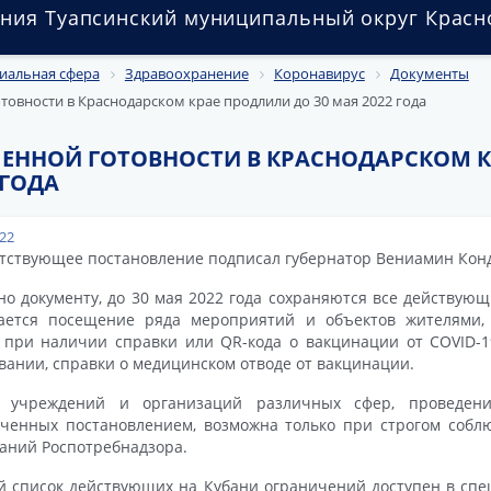
ния Туапсинский муниципальный округ Красн
иальная сфера
Здравоохранение
Коронавирус
Документы
вности в Краснодарском крае продлили до 30 мая 2022 года
ННОЙ ГОТОВНОСТИ В КРАСНОДАРСКОМ 
 ГОДА
022
тствующее постановление подписал губернатор Вениамин Кон
но документу, до 30 мая 2022 года сохраняются все действующ
кается посещение ряда мероприятий и объектов жителями, 
 при наличии справки или QR-кода о вакцинации от COVID-
вании, справки о медицинском отводе от вакцинации.
а учреждений и организаций различных сфер, проведен
ченных постановлением, возможна только при строгом соб
аний Роспотребнадзора.
 список действующих на Кубани ограничений доступен в спе