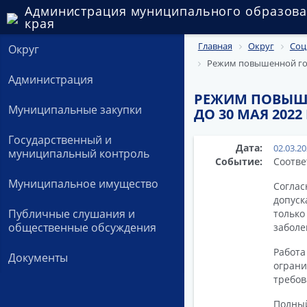
Администрация муниципального образова
края
Главная
Округ
Соц
Округ
Режим повышенной гото
Администрация
РЕЖИМ ПОВЫШЕ
Муниципальные закупки
ДО 30 МАЯ 2022
Государственный и
Дата:
02.03.2
муниципальный контроль
Событие:
Соотве
Муниципальное имущество
Соглас
допус
Публичные слушания и
только
общественные обсуждения
заболе
Работ
Документы
ограни
требов
Полный