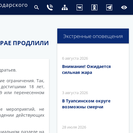
одарского
Экстренные оповещения
КРАЕ ПРОДЛИЛИ
6 августа 2026
Внимание! Ожидается
дратьев.
сильная жара
ие ограничения. Так,
достигшими 18 лет,
19 или перенесенном
3 августа 2026
В Туапсинском округе
возможны смерчи
ие мероприятий, не
людении действующих
28 июля 2026
циальном разделе на