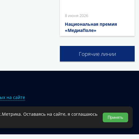
8 июня 2026
Национальная премия
«МедиаПоле»
Горячие линии
ых на сайте
.Метрика. Оставаясь на сайте, я соглашаюсь
Туапсинского муниципального округа.
Принять