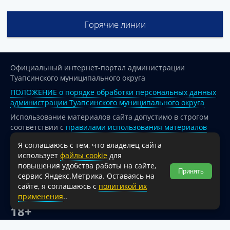
Горячие линии
Официальный интернет-портал администрации
Туапсинского муниципального округа
ПОЛОЖЕНИЕ о порядке обработки персональных данных
администрации Туапсинского муниципального округа
Использование материалов сайта допустимо в строгом
соответствии с
правилами использования материалов
опубликованных на сайте
Я соглашаюсь с тем, что владелец сайта
При перепечатке и использовании информации ссылка
использует
файлы cookie
для
на источник обязательна.
повышения удобства работы на сайте,
Принять
сервис Яндекс.Метрика. Оставаясь на
Для сайтов и страниц сети Интернет обязательна
сайте, я соглашаюсь с
политикой их
активная гиперссылка на официальный интернет-портал
применения
..
администрации Туапсинского муниципального округа.
18+