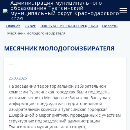
Администрация муниципального
образования Туапсинский
муниципальный округ Краснодарского
края
Главная
Округ
ТИК ТУАПСИНСКАЯ ГОРОДСКАЯ
Новости
Округ
Месячник молодогоизбирателя
Администрация
МЕСЯЧНИК МОЛОДОГОИЗБИРАТЕЛЯ
Муниципальные закупки
Государственный и муниципальный контроль
Муниципальное имущество
25.03.2026
На заседании территориальной избирательной
Публичные слушания и общественные обсуждения
комиссии Туапсинская городская были подведены
итоги месячника Молодого избирателя. Заслушав
информацию председателя территориальной
Документы
избирательной комиссии Туапсинская городская
Е.Вербицкой о мероприятиях, проведенных с участием
структурных подразделений администрации
Туапсинского муниципального округа,