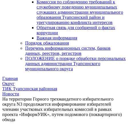
Комиссия по соблюдению требований к
служебному поведению муниципальных
служащих администрации муниципального
образования Туапсинский район и
урегулированию конфликта интересов
Обратная связь для сообщений о фактах
коррупции
Важная информация
Порядок обжалования
Перечень информационных систем, банков
данных, реестров, регистров
ПОЛОЖЕНИЕ о порядке обработки персональных
данных администрации Туапсинского
муниципального округа
Главная
Округ
ТИК Туапсинская районная
Новости
На территории Горного трехмандатного избирательного
округа N3 продолжается информирование избирателей
членами участковых избирательных комиссий в рамках
проекта «ИнформУИК», путем подомового (поквартирного)
обхода