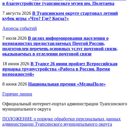
в благоустройстве туапсинсокго музея им. Полетаева
7 августа 2026
В Туапсинском округе стартовал летний
кубок игры «Что? Где? Когда?»
Анонсы событий
7 июля 2026
В целях информирования населения о
возможностях предоставляемых Почтой России,
подготовлен перечень основных услуг почтовой связи,
оказываемых в отделении почтовой связи
18 июня 2026
В Туапсе 26 июня пройдет Всероссийская
ярмарка трудоустройства «Работа в России. Время
возможностей»
8 июня 2026
Национальная премия «МедиаПоле»
Горячие линии
Официальный интернет-портал администрации Туапсинского
муниципального округа
ПОЛОЖЕНИЕ о порядке обработки персональных данных
администрации Туапсинского муниципального округа