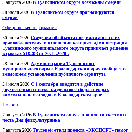
3 августа 2026
В Туапсинском округе возможны смерчи
28 июля 2026
В Туапсинском округе прогнозируются
смерчи
Официальная информация
30 июля 2026
Сведения об объектах недвижимости и их
правообладателях, в отношении которых, администрация
Туапсинского муниципального округа принимает решение
в рамках 518-ФЗ от 30.12.2020г.
28 июля 2026
Администрация Туапсинского
муниципального округа Краснодарского края сообщает о
возможном установлении публичного сервитута
24 июля 2026
С 1 сентября вводится в действие
двухпоточная система раздельного сбора твёрдых
коммунальных отходов в Краснодарском крае
Новости
7 августа 2026
В Туапсинском округе прошло торжество в
честь Дня физкультурника
7 августа 2026
Трудовой отряд проекта «ЭКОПОРТ» помог