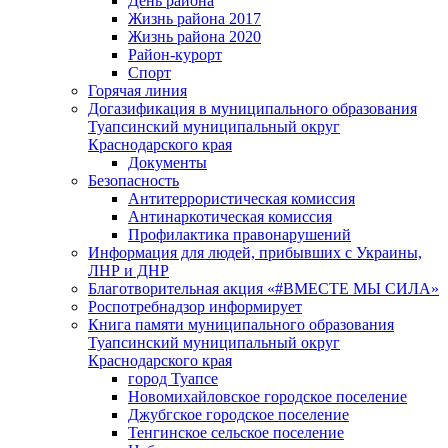
День района
Жизнь района 2017
Жизнь района 2020
Район-курорт
Спорт
Горячая линия
Догазификация в муниципального образования
Туапсинский муниципальный округ
Краснодарского края
Документы
Безопасность
Антитеррористическая комиссия
Антинаркотическая комиссия
Профилактика правонарушений
Информация для людей, прибывших с Украины,
ЛНР и ДНР
Благотворительная акция «#ВМЕСТЕ МЫ СИЛА»
Роспотребнадзор информирует
Книга памяти муниципального образования
Туапсинский муниципальный округ
Краснодарского края
город Туапсе
Новомихайловское городское поселение
Джубгское городское поселение
Тенгинское сельское поселение