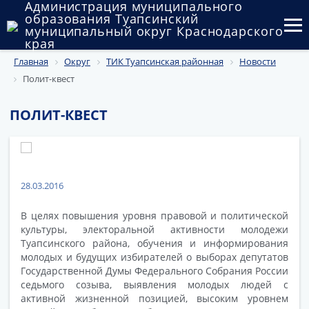
Администрация муниципального
образования Туапсинский
муниципальный округ Краснодарского
края
Главная
Округ
ТИК Туапсинская районная
Новости
Округ
Полит-квест
Администрация
ПОЛИТ-КВЕСТ
Муниципальные закупки
Государственный и муниципальный контроль
Муниципальное имущество
28.03.2016
В целях повышения уровня правовой и политической
Публичные слушания и общественные обсуждения
культуры, электоральной активности молодежи
Туапсинского района, обучения и информирования
Документы
молодых и будущих избирателей о выборах депутатов
Государственной Думы Федерального Собрания России
седьмого созыва, выявления молодых людей с
активной жизненной позицией, высоким уровнем