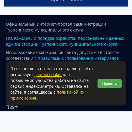
Официальный интернет-портал администрации
Туапсинского муниципального округа
ПОЛОЖЕНИЕ о порядке обработки персональных данных
администрации Туапсинского муниципального округа
Использование материалов сайта допустимо в строгом
соответствии с
правилами использования материалов
опубликованных на сайте
Я соглашаюсь с тем, что владелец сайта
При перепечатке и использовании информации ссылка
использует
файлы cookie
для
на источник обязательна.
повышения удобства работы на сайте,
Принять
сервис Яндекс.Метрика. Оставаясь на
Для сайтов и страниц сети Интернет обязательна
сайте, я соглашаюсь с
политикой их
активная гиперссылка на официальный интернет-портал
применения
..
администрации Туапсинского муниципального округа.
18+