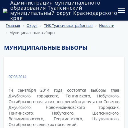
Администрация муниципального
образования Туапсинский
муниципальный округ Краснодарского
края
Главная
Округ
ТИК Туапсинская районная
Новости
Округ
Муниципальные выборы
Администрация
МУНИЦИПАЛЬНЫЕ ВЫБОРЫ
Муниципальные закупки
Государственный и муниципальный контроль
07.08.2014
Муниципальное имущество
Публичные слушания и общественные обсуждения
14 сентября 2014 года состоятся выборы глав
Джубгского городского, Тенгинского, Небугского,
Октябрьского сельских поселений и депутатов Советов
Документы
Джубгского, Новомихайловского городских,
Тенгинского, Небугского, Шепсинского,
Вельяминовского, Георгиевского, Шаумянского,
Октябрьского сельских поселений.