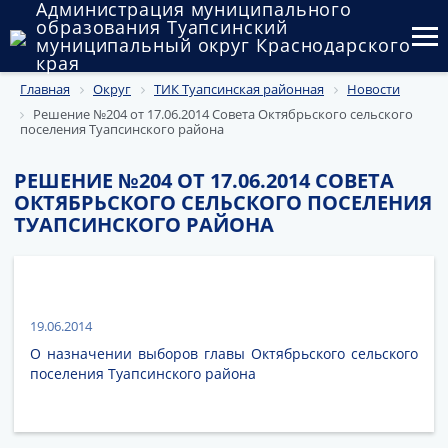
Администрация муниципального
образования Туапсинский
муниципальный округ Краснодарского
края
Главная
Округ
ТИК Туапсинская районная
Новости
Округ
Решение №204 от 17.06.2014 Совета Октябрьского сельского
поселения Туапсинского района
Администрация
РЕШЕНИЕ №204 ОТ 17.06.2014 СОВЕТА
Муниципальные закупки
ОКТЯБРЬСКОГО СЕЛЬСКОГО ПОСЕЛЕНИЯ
ТУАПСИНСКОГО РАЙОНА
Государственный и муниципальный контроль
Муниципальное имущество
Публичные слушания и общественные обсуждения
19.06.2014
О назначении выборов главы Октябрьского сельского
Документы
поселения Туапсинского района