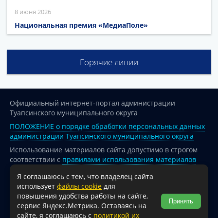
8 июня 2026
Национальная премия «МедиаПоле»
Горячие линии
Официальный интернет-портал администрации
Туапсинского муниципального округа
ПОЛОЖЕНИЕ о порядке обработки персональных данных
администрации Туапсинского муниципального округа
Использование материалов сайта допустимо в строгом
соответствии с
правилами использования материалов
опубликованных на сайте
Я соглашаюсь с тем, что владелец сайта
При перепечатке и использовании информации ссылка
использует
файлы cookie
для
на источник обязательна.
повышения удобства работы на сайте,
Принять
сервис Яндекс.Метрика. Оставаясь на
Для сайтов и страниц сети Интернет обязательна
сайте, я соглашаюсь с
политикой их
активная гиперссылка на официальный интернет-портал