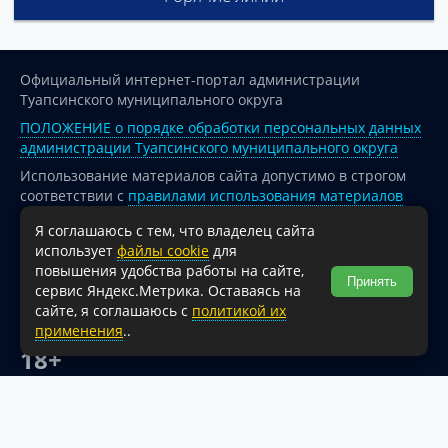
Официальный интернет-портал администрации
Туапсинского муниципального округа
ПОЛОЖЕНИЕ о порядке обработки персональных данных
администрации Туапсинского муниципального округа
Использование материалов сайта допустимо в строгом
соответствии с
правилами использования материалов
опубликованных на сайте
Я соглашаюсь с тем, что владелец сайта
При перепечатке и использовании информации ссылка
использует
файлы cookie
для
на источник обязательна.
повышения удобства работы на сайте,
Принять
сервис Яндекс.Метрика. Оставаясь на
Для сайтов и страниц сети Интернет обязательна
сайте, я соглашаюсь с
политикой их
активная гиперссылка на официальный интернет-портал
применения
..
администрации Туапсинского муниципального округа.
18+