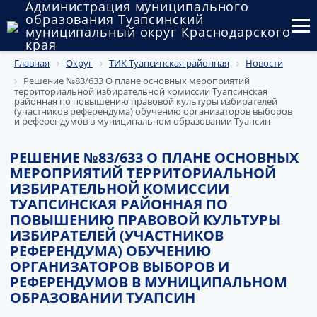
Администрация муниципального
образования Туапсинский
муниципальный округ Краснодарского
края
Главная
Округ
ТИК Туапсинская районная
Новости
Округ
Решение №83/633 О плане основных мероприятий
территориальной избирательной комиссии Туапсинская
Администрация
районная по повышению правовой культуры избирателей
(участников референдума) обучению организаторов выборов
и референдумов в муниципальном образовании Туапсин
Муниципальные закупки
РЕШЕНИЕ №83/633 О ПЛАНЕ ОСНОВНЫХ
Государственный и муниципальный контроль
МЕРОПРИЯТИЙ ТЕРРИТОРИАЛЬНОЙ
ИЗБИРАТЕЛЬНОЙ КОМИССИИ
Муниципальное имущество
ТУАПСИНСКАЯ РАЙОННАЯ ПО
ПОВЫШЕНИЮ ПРАВОВОЙ КУЛЬТУРЫ
Публичные слушания и общественные обсуждения
ИЗБИРАТЕЛЕЙ (УЧАСТНИКОВ
РЕФЕРЕНДУМА) ОБУЧЕНИЮ
Документы
ОРГАНИЗАТОРОВ ВЫБОРОВ И
РЕФЕРЕНДУМОВ В МУНИЦИПАЛЬНОМ
ОБРАЗОВАНИИ ТУАПСИН