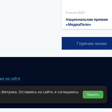
8 июня 2026
Национальная премия
«МедиаПоле»
Горячие линии
ых на сайте
.Метрика. Оставаясь на сайте, я соглашаюсь
Туапсинского муниципального округа.
Принять