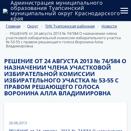
Администрация муниципального
образования Туапсинский
муниципальный округ Краснодарского
края
Главная
Округ
ТИК Туапсинская районная
Новости
Округ
РЕШЕНИЕ от 24 августа 2013 № 74/584 О назначении члена
участковой избирательной комиссии избирательного участка
Администрация
№ 53-55 с правом решающего голоса Воронина Алла
Владимировна
Муниципальные закупки
РЕШЕНИЕ ОТ 24 АВГУСТА 2013 № 74/584 О
Государственный и муниципальный контроль
НАЗНАЧЕНИИ ЧЛЕНА УЧАСТКОВОЙ
ИЗБИРАТЕЛЬНОЙ КОМИССИИ
Муниципальное имущество
ИЗБИРАТЕЛЬНОГО УЧАСТКА № 53-55 С
ПРАВОМ РЕШАЮЩЕГО ГОЛОСА
Публичные слушания и общественные обсуждения
ВОРОНИНА АЛЛА ВЛАДИМИРОВНА
Документы
26.08.2013
РЕШЕНИЕ от 24 августа 2013 № 74/584 О назначении