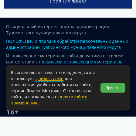
Горячие линии
Официальный интернет-портал администрации
Туапсинского муниципального округа
ПОЛОЖЕНИЕ о порядке обработки персональных данных
администрации Туапсинского муниципального округа
Использование материалов сайта допустимо в строгом
соответствии с
правилами использования материалов
опубликованных на сайте
Я соглашаюсь с тем, что владелец сайта
При перепечатке и использовании информации ссылка
использует
файлы cookie
для
на источник обязательна.
повышения удобства работы на сайте,
Принять
сервис Яндекс.Метрика. Оставаясь на
Для сайтов и страниц сети Интернет обязательна
сайте, я соглашаюсь с
политикой их
активная гиперссылка на официальный интернет-портал
применения
..
администрации Туапсинского муниципального округа.
18+