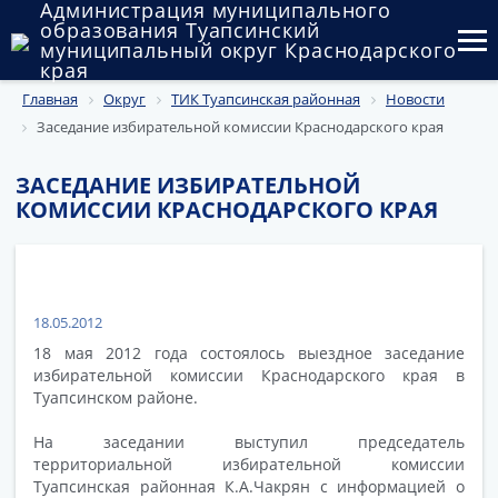
Администрация муниципального
образования Туапсинский
муниципальный округ Краснодарского
края
Главная
Округ
ТИК Туапсинская районная
Новости
Округ
Заседание избирательной комиссии Краснодарского края
Администрация
ЗАСЕДАНИЕ ИЗБИРАТЕЛЬНОЙ
Муниципальные закупки
КОМИССИИ КРАСНОДАРСКОГО КРАЯ
Государственный и муниципальный контроль
Муниципальное имущество
18.05.2012
Публичные слушания и общественные обсуждения
18 мая 2012 года состоялось выездное заседание
избирательной комиссии Краснодарского края в
Документы
Туапсинском районе.
На заседании выступил председатель
территориальной избирательной комиссии
Туапсинская районная К.А.Чакрян с информацией о