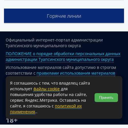
Горячие линии
Официальный интернет-портал администрации
Туапсинского муниципального округа
ПОЛОЖЕНИЕ о порядке обработки персональных данных
администрации Туапсинского муниципального округа
Использование материалов сайта допустимо в строгом
соответствии с
правилами использования материалов
опубликованных на сайте
Я соглашаюсь с тем, что владелец сайта
При перепечатке и использовании информации ссылка
использует
файлы cookie
для
на источник обязательна.
повышения удобства работы на сайте,
Принять
сервис Яндекс.Метрика. Оставаясь на
Для сайтов и страниц сети Интернет обязательна
сайте, я соглашаюсь с
политикой их
активная гиперссылка на официальный интернет-портал
применения
..
администрации Туапсинского муниципального округа.
18+