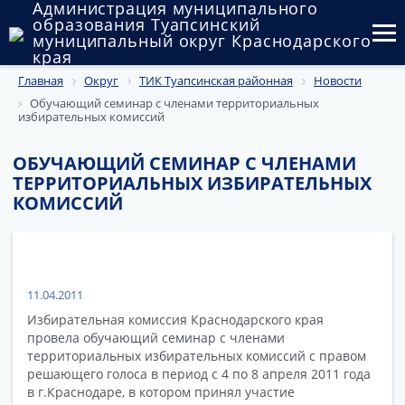
Администрация муниципального
образования Туапсинский
муниципальный округ Краснодарского
края
Главная
Округ
ТИК Туапсинская районная
Новости
Округ
Обучающий семинар с членами территориальных
избирательных комиссий
Администрация
ОБУЧАЮЩИЙ СЕМИНАР С ЧЛЕНАМИ
Муниципальные закупки
ТЕРРИТОРИАЛЬНЫХ ИЗБИРАТЕЛЬНЫХ
КОМИССИЙ
Государственный и муниципальный контроль
Муниципальное имущество
Публичные слушания и общественные обсуждения
11.04.2011
Избирательная комиссия Краснодарского края
Документы
провела обучающий семинар с членами
территориальных избирательных комиссий с правом
решающего голоса в период с 4 по 8 апреля 2011 года
в г.Краснодаре, в котором принял участие