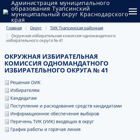
Администрация муниципального
образования Туапсинский
муниципальный округ Краснодарского
края
Главная
Округ
ТИК Туапсинская районная
Округ
Окружная избирательная комиссия одномандатного
избирательного округа № 41
Администрация
ОКРУЖНАЯ ИЗБИРАТЕЛЬНАЯ
Муниципальные закупки
КОМИССИЯ ОДНОМАНДАТНОГО
ИЗБИРАТЕЛЬНОГО ОКРУГА № 41
Государственный и муниципальный контроль
Решения ОИК
Муниципальное имущество
Избирателям
Публичные слушания и общественные обсуждения
Кандидатам
Поступление и расходование средств кандидатами
Документы
Информационное обеспечение выборов
Перечень ТИК (УИК) входящих в округ
График работы и горячая линия