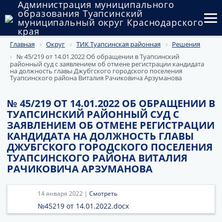
Администрация муниципального
образования Туапсинский
муниципальный округ Краснодарского
края
Главная
Округ
ТИК Туапсинская районная
Решения
Округ
№ 45/219 от 14.01.2022 Об обращении в Туапсинский
районный суд с заявлением об отмене регистрации кандидата
Администрация
на должность главы Джубгского городского поселения
Туапсинского района Виталия Рачиковича Арзуманова
Муниципальные закупки
№ 45/219 ОТ 14.01.2022 ОБ ОБРАЩЕНИИ В
Государственный и муниципальный контроль
ТУАПСИНСКИЙ РАЙОННЫЙ СУД С
ЗАЯВЛЕНИЕМ ОБ ОТМЕНЕ РЕГИСТРАЦИИ
Муниципальное имущество
КАНДИДАТА НА ДОЛЖНОСТЬ ГЛАВЫ
ДЖУБГСКОГО ГОРОДСКОГО ПОСЕЛЕНИЯ
Публичные слушания и общественные обсуждения
ТУАПСИНСКОГО РАЙОНА ВИТАЛИЯ
РАЧИКОВИЧА АРЗУМАНОВА
Документы
14 января 2022 |
Смотреть
№45219 от 14.01.2022.docx