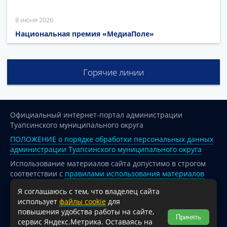
8 июня 2026
Национальная премия «МедиаПоле»
Горячие линии
Официальный интернет-портал администрации
Туапсинского муниципального округа
ПОЛОЖЕНИЕ о порядке обработки персональных данных
администрации Туапсинского муниципального округа
Использование материалов сайта допустимо в строгом
соответствии с
правилами использования материалов
опубликованных на сайте
Я соглашаюсь с тем, что владелец сайта
При перепечатке и использовании информации ссылка
использует
файлы cookie
для
на источник обязательна.
повышения удобства работы на сайте,
Принять
сервис Яндекс.Метрика. Оставаясь на
Для сайтов и страниц сети Интернет обязательна