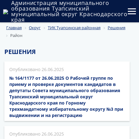
Администрация муниципального
образования Туапсинский
муниципальный округ Краснодарского
края
Главная
Округ
ТИК Туапсинская районная
Решения
Округ
Район
Администрация
РЕШЕНИЯ
Муниципальные закупки
26.06.2025
Государственный и муниципальный контроль
№ 164/1177 от 26.06.2025 О Рабочей группе по
Муниципальное имущество
приему и проверке документов кандидатов в
депутаты Совета муниципального образования
Туапсинский муниципальный округ
Публичные слушания и общественные обсуждения
Краснодарского края по Горному
трехмандатному избирательному округу №3 при
Документы
выдвижении и на регистрацию
26.06.2025