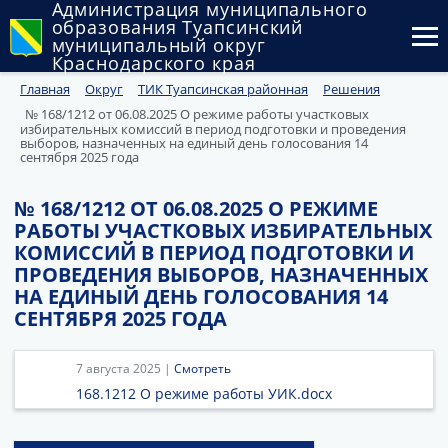
Администрация муниципального
образования Туапсинский
муниципальный округ
Краснодарского края
Главная
Округ
ТИК Туапсинская районная
Решения
Округ
№ 168/1212 от 06.08.2025 О режиме работы участковых
избирательных комиссий в период подготовки и проведения
Администрация
выборов, назначенных на единый день голосования 14
сентября 2025 года
Муниципальные закупки
№ 168/1212 ОТ 06.08.2025 О РЕЖИМЕ
Государственный и муниципальный контроль
РАБОТЫ УЧАСТКОВЫХ ИЗБИРАТЕЛЬНЫХ
КОМИССИЙ В ПЕРИОД ПОДГОТОВКИ И
Муниципальное имущество
ПРОВЕДЕНИЯ ВЫБОРОВ, НАЗНАЧЕННЫХ
НА ЕДИНЫЙ ДЕНЬ ГОЛОСОВАНИЯ 14
Публичные слушания и общественные обсуждения
СЕНТЯБРЯ 2025 ГОДА
Документы
7 августа 2025 |
Смотреть
168.1212 О режиме работы УИК.docx