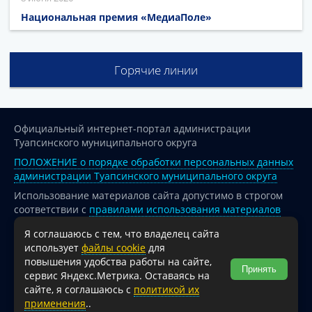
Национальная премия «МедиаПоле»
Горячие линии
Официальный интернет-портал администрации
Туапсинского муниципального округа
ПОЛОЖЕНИЕ о порядке обработки персональных данных
администрации Туапсинского муниципального округа
Использование материалов сайта допустимо в строгом
соответствии с
правилами использования материалов
опубликованных на сайте
Я соглашаюсь с тем, что владелец сайта
При перепечатке и использовании информации ссылка
использует
файлы cookie
для
на источник обязательна.
повышения удобства работы на сайте,
Принять
сервис Яндекс.Метрика. Оставаясь на
Для сайтов и страниц сети Интернет обязательна
сайте, я соглашаюсь с
политикой их
активная гиперссылка на официальный интернет-портал
применения
..
администрации Туапсинского муниципального округа.