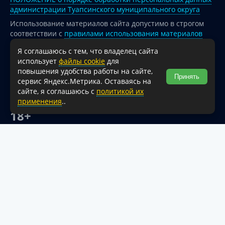
администрации Туапсинского муниципального округа
Использование материалов сайта допустимо в строгом
соответствии с
правилами использования материалов
опубликованных на сайте
Я соглашаюсь с тем, что владелец сайта
При перепечатке и использовании информации ссылка
использует
файлы cookie
для
на источник обязательна.
повышения удобства работы на сайте,
Принять
сервис Яндекс.Метрика. Оставаясь на
Для сайтов и страниц сети Интернет обязательна
сайте, я соглашаюсь с
политикой их
активная гиперссылка на официальный интернет-портал
применения
..
администрации Туапсинского муниципального округа.
18+