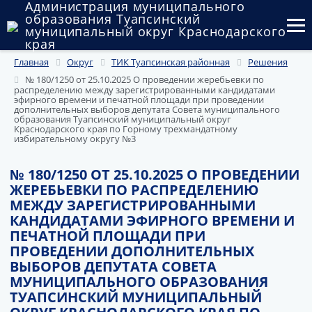
Администрация муниципального
образования Туапсинский
муниципальный округ Краснодарского
края
Главная
Округ
ТИК Туапсинская районная
Решения
Округ
№ 180/1250 от 25.10.2025 О проведении жеребьевки по
распределению между зарегистрированными кандидатами
Администрация
эфирного времени и печатной площади при проведении
дополнительных выборов депутата Совета муниципального
образования Туапсинский муниципальный округ
Муниципальные закупки
Краснодарского края по Горному трехмандатному
избирательному округу №3
Государственный и муниципальный контроль
№ 180/1250 ОТ 25.10.2025 О ПРОВЕДЕНИИ
ЖЕРЕБЬЕВКИ ПО РАСПРЕДЕЛЕНИЮ
Муниципальное имущество
МЕЖДУ ЗАРЕГИСТРИРОВАННЫМИ
КАНДИДАТАМИ ЭФИРНОГО ВРЕМЕНИ И
Публичные слушания и общественные обсуждения
ПЕЧАТНОЙ ПЛОЩАДИ ПРИ
ПРОВЕДЕНИИ ДОПОЛНИТЕЛЬНЫХ
Документы
ВЫБОРОВ ДЕПУТАТА СОВЕТА
МУНИЦИПАЛЬНОГО ОБРАЗОВАНИЯ
ТУАПСИНСКИЙ МУНИЦИПАЛЬНЫЙ