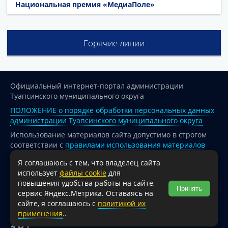
Национальная премия «МедиаПоле»
Горячие линии
Официальный интернет-портал администрации
Туапсинского муниципального округа
ПОЛОЖЕНИЕ о порядке обработки персональных данных
администрации Туапсинского муниципального округа
Использование материалов сайта допустимо в строгом
соответствии с
правилами использования материалов
опубликованных на сайте
Я соглашаюсь с тем, что владелец сайта
При перепечатке и использовании информации ссылка
использует
файлы cookie
для
на источник обязательна.
повышения удобства работы на сайте,
Принять
сервис Яндекс.Метрика. Оставаясь на
Для сайтов и страниц сети Интернет обязательна
сайте, я соглашаюсь с
политикой их
активная гиперссылка на официальный интернет-портал
применения
..
администрации Туапсинского муниципального округа.