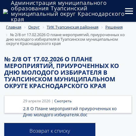
Администрация муниципального
образования Туапсинский
муниципальный округ Краснодарского
края
Главная
Округ
ТИК Туапсинская районная
Решения
Округ
№ 2/8 от 17.02.2026 О плане мероприятий, приуроченных ко
дню молодого избирателя в Туапсинском муниципальном
Администрация
округе Краснодарского края
Муниципальные закупки
№ 2/8 ОТ 17.02.2026 О ПЛАНЕ
МЕРОПРИЯТИЙ, ПРИУРОЧЕННЫХ КО
Государственный и муниципальный контроль
ДНЮ МОЛОДОГО ИЗБИРАТЕЛЯ В
ТУАПСИНСКОМ МУНИЦИПАЛЬНОМ
Муниципальное имущество
ОКРУГЕ КРАСНОДАРСКОГО КРАЯ
Публичные слушания и общественные обсуждения
29 апреля 2026 |
Смотреть
Документы
2.8 О Плане мероприятий приуроченных ко
Дню молодого избирателя.doc
Возврат к списку