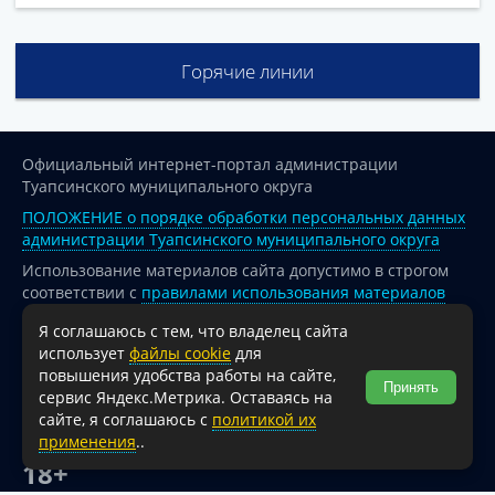
Горячие линии
Официальный интернет-портал администрации
Туапсинского муниципального округа
ПОЛОЖЕНИЕ о порядке обработки персональных данных
администрации Туапсинского муниципального округа
Использование материалов сайта допустимо в строгом
соответствии с
правилами использования материалов
опубликованных на сайте
Я соглашаюсь с тем, что владелец сайта
При перепечатке и использовании информации ссылка
использует
файлы cookie
для
на источник обязательна.
повышения удобства работы на сайте,
Принять
сервис Яндекс.Метрика. Оставаясь на
Для сайтов и страниц сети Интернет обязательна
сайте, я соглашаюсь с
политикой их
активная гиперссылка на официальный интернет-портал
применения
..
администрации Туапсинского муниципального округа.
18+