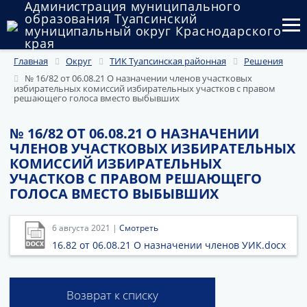
Администрация муниципального
образования Туапсинский
муниципальный округ Краснодарского
края
Главная
Округ
ТИК Туапсинская районная
Решения
Округ
№ 16/82 от 06.08.21 О назначении членов участковых
избирательных комиссий избирательных участков с правом
Администрация
решающего голоса вместо выбывших
Муниципальные закупки
№ 16/82 ОТ 06.08.21 О НАЗНАЧЕНИИ
ЧЛЕНОВ УЧАСТКОВЫХ ИЗБИРАТЕЛЬНЫХ
Государственный и муниципальный контроль
КОМИССИЙ ИЗБИРАТЕЛЬНЫХ
УЧАСТКОВ С ПРАВОМ РЕШАЮЩЕГО
Муниципальное имущество
ГОЛОСА ВМЕСТО ВЫБЫВШИХ
Публичные слушания и общественные обсуждения
6 августа 2021 |
Смотреть
Документы
16.82 от 06.08.21 О назначении членов УИК.docx
Возврат к списку