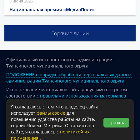
8 июня 2026
Национальная премия «МедиаПоле»
Горячие линии
Официальный интернет-портал администрации
Туапсинского муниципального округа
ПОЛОЖЕНИЕ о порядке обработки персональных данных
администрации Туапсинского муниципального округа
Использование материалов сайта допустимо в строгом
соответствии с
правилами использования материалов
опубликованных на сайте
Я соглашаюсь с тем, что владелец сайта
При перепечатке и использовании информации ссылка
использует
файлы cookie
для
на источник обязательна.
повышения удобства работы на сайте,
Принять
сервис Яндекс.Метрика. Оставаясь на
Для сайтов и страниц сети Интернет обязательна
сайте, я соглашаюсь с
политикой их
активная гиперссылка на официальный интернет-портал
применения
..
администрации Туапсинского муниципального округа.