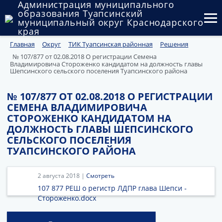
Администрация муниципального
образования Туапсинский
муниципальный округ Краснодарского
края
Главная
Округ
ТИК Туапсинская районная
Решения
Округ
№ 107/877 от 02.08.2018 О регистрации Семена
Владимировича Стороженко кандидатом на должность главы
Администрация
Шепсинского сельского поселения Туапсинского района
Муниципальные закупки
№ 107/877 ОТ 02.08.2018 О РЕГИСТРАЦИИ
СЕМЕНА ВЛАДИМИРОВИЧА
Государственный и муниципальный контроль
СТОРОЖЕНКО КАНДИДАТОМ НА
ДОЛЖНОСТЬ ГЛАВЫ ШЕПСИНСКОГО
Муниципальное имущество
СЕЛЬСКОГО ПОСЕЛЕНИЯ
ТУАПСИНСКОГО РАЙОНА
Публичные слушания и общественные обсуждения
2 августа 2018 |
Смотреть
Документы
107 877 РЕШ о регистр ЛДПР глава Шепси -
Стороженко.docx